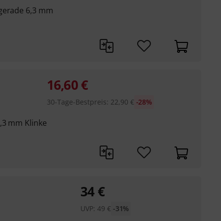
 gerade 6,3 mm
16,60
€
30-Tage-Bestpreis
:
22,90
€
-28%
,3 mm Klinke
34
€
UVP:
49
€
-31%