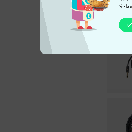
Sie kö