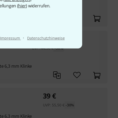
ellungen (
hier
) widerrufen.
ik)
31
€
ker Cable
·
Impressum
Datenschutzhinweise
UVP:
44,50
€
-30%
te 6,3 mm Klinke
39
€
UVP:
55,50
€
-30%
te 6,3 mm Klinke