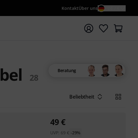
Kontakt
Über uns
DE / €
e mit Suchwort {searchTerm} starten
bel
Beratung
28
Beliebtheit
49
€
UVP:
69
€
-29%