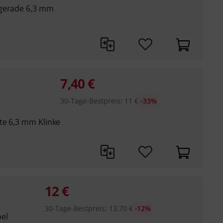
 gerade 6,3 mm
7,40
€
30-Tage-Bestpreis
:
11
€
-33%
te 6,3 mm Klinke
12
€
30-Tage-Bestpreis
:
13,70
€
-12%
bel