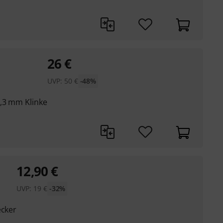
26
€
UVP:
50
€
-48%
,3 mm Klinke
12,90
€
UVP:
19
€
-32%
ecker