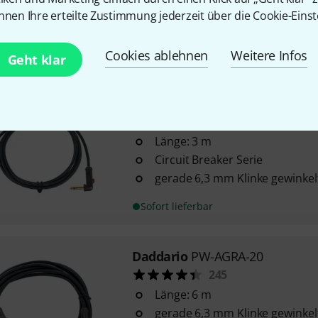
American Stage Serie
nnen Ihre erteilte Zustimmung jederzeit über die Cookie-Einst
GEOTIP-Stecker (Made by Neutr
Sofort lieferbar
Cookies ablehnen
Weitere Infos
Geht klar
Daddario
AGLRA-10 Circuit Brea
35
Länge: 3 m
Circuit Breaker Serie
gerade 6,3 mm Klinke gewinkel
Sofort lieferbar
Daddario
PW-AGRA-20
245
Länge: 6 m
gerade 6,3 mm Klinke gewinkel