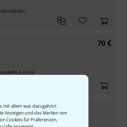
linkenstecker
70
€
winkelte 6,3 mm
46
€
is mit allem was dazugehört
rte Anzeigen und das Merken von
UVP:
62
€
-26%
von Cookies für Präferenzen,
u (
alle anzeigen
).