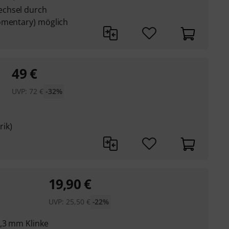
echsel durch
omentary) möglich
49
€
UVP:
72
€
-32%
ik)
19,90
€
UVP:
25,50
€
-22%
,3 mm Klinke