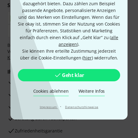
dazugehört bieten. Dazu zählen zum Beispiel
Sicher einkaufen & bezahlen
passende Angebote, personalisierte Anzeigen
und das Merken von Einstellungen. Wenn das für
Sie okay ist, stimmen Sie der Nutzung von Cookies
für Präferenzen, Statistiken und Marketing
einfach durch einen Klick auf „Geht klar“ zu (
alle
anzeigen
).
Bezahlen Sie vertraulich und sicher per Nachnahme,
Sie können Ihre erteilte Zustimmung jederzeit
Vorkasse, PayPal, Amazon Pay,
Klarna Sofort bezahlen
,
Klarna Ratenzahlung
oder Kreditkarte.
über die Cookie-Einstellungen (
hier
) widerrufen.
Ihre Vorteile
Geht klar
3 Jahre Thomann Garantie
Cookies ablehnen
Weitere Infos
30 Tage Money-Back-Garantie
Reparaturservice
·
Impressum
Datenschutzhinweise
Beratung durch Fachexperten
Zufriedenheitsgarantie