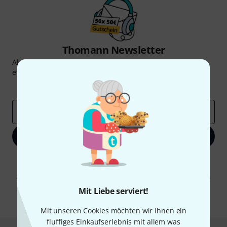
Thomann Newsletter
Abonniere den Thomann Newsletter und gewinne mit
etwas Glück einen von
50 Gutscheinen
über jeweils
50€
!
Inspirierende Beiträge
Deals
Thomann Insights
E-Mail-Adresse
*
Jetzt anmelden
Mit Klick auf „Jetzt anmelden“ stimmen Sie dem Erhalt von E-Mail-
Werbung und einer Messung des E-Mail-Nutzungsverhaltens zu. Die
Abmeldung ist jederzeit möglich. Weitere Informationen finden Sie in
unseren
Datenschutzhinweisen
.
Mit Liebe serviert!
* Pflichtfeld
Mit unseren Cookies möchten wir Ihnen ein
fluffiges Einkaufserlebnis mit allem was