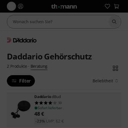
Suche 
Daddario Gehörschutz
Beratung
2
Produkte
·
Filter
Beliebtheit
Daddario
dBud
30
Sofort lieferbar
48
€
-23%
UVP:
62
€