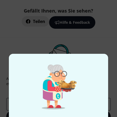
Gefällt Ihnen, was Sie sehen?
Teilen
Hilfe & Feedback
Thomann Newsletter
Abonniere den Thomann Newsletter und gewinne mit
etwas Glück einen von
50 Gutscheinen
über jeweils
50€
!
Inspirierende Beiträge
Deals
Thomann Insights
E-Mail-Adresse
*
Jetzt anmelden