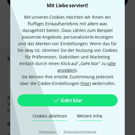
Mit Liebe serviert!
Mit Klick auf „Jetzt anmelden“ stimmen Sie dem Erhalt von E-Mail-
Mit unseren Cookies möchten wir Ihnen ein
Werbung und einer Messung des E-Mail-Nutzungsverhaltens zu. Die
fluffiges Einkaufserlebnis mit allem was
Abmeldung ist jederzeit möglich. Weitere Informationen finden Sie in
unseren
Datenschutzhinweisen
.
dazugehört bieten. Dazu zählen zum Beispiel
passende Angebote, personalisierte Anzeigen
* Pflichtfeld
und das Merken von Einstellungen. Wenn das für
Sie okay ist, stimmen Sie der Nutzung von Cookies
für Präferenzen, Statistiken und Marketing
Sicher einkaufen & bezahlen
einfach durch einen Klick auf „Geht klar“ zu (
alle
anzeigen
).
Sie können Ihre erteilte Zustimmung jederzeit
über die Cookie-Einstellungen (
hier
) widerrufen.
Bezahlen Sie vertraulich und sicher per Nachnahme,
Geht klar
Vorkasse, PayPal, Amazon Pay,
Klarna Sofort bezahlen
,
Klarna Ratenzahlung
oder Kreditkarte.
Cookies ablehnen
Weitere Infos
Ihre Vorteile
·
Impressum
Datenschutzhinweise
3 Jahre Thomann Garantie