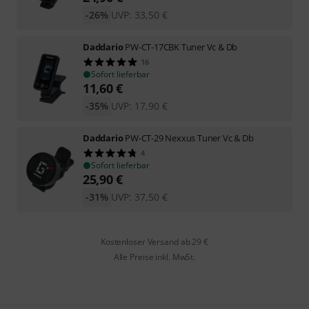
-26%
UVP:
33,50
€
Daddario
PW-CT-17CBK Tuner Vc & Db
16
Sofort lieferbar
11,60
€
-35%
UVP:
17,90
€
Daddario
PW-CT-29 Nexxus Tuner Vc & Db
4
Sofort lieferbar
25,90
€
-31%
UVP:
37,50
€
Kostenloser Versand ab 29 €
Alle Preise inkl. MwSt.