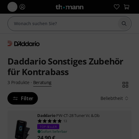
Suche 
Daddario Sonstiges Zubehör
für Kontrabass
Beratung
3
Produkte
·
Filter
Beliebtheit
Daddario
PW-CT-28 Tuner Vc & Db
13
TOP-SELLER
Sofort lieferbar
24,90
€