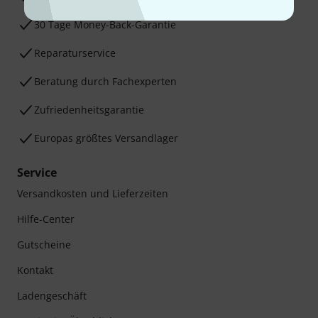
30 Tage Money-Back-Garantie
Reparaturservice
Beratung durch Fachexperten
Zufriedenheitsgarantie
Europas größtes Versandlager
Service
Versandkosten und Lieferzeiten
Hilfe-Center
Gutscheine
Kontakt
Ladengeschäft