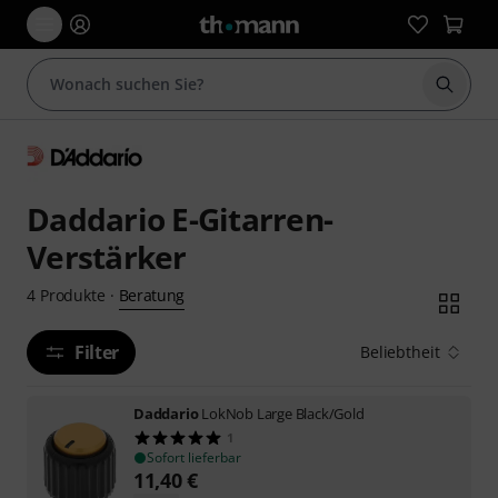
Suche 
Daddario E-Gitarren-
Verstärker
Beratung
4
Produkte
·
Filter
Beliebtheit
Daddario
LokNob Large Black/Gold
1
Sofort lieferbar
11,40
€