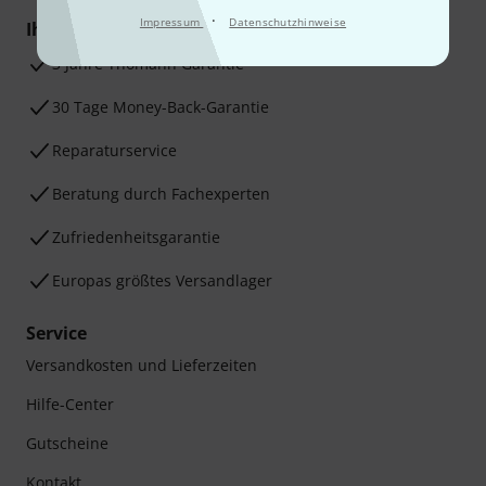
·
Impressum
Datenschutzhinweise
Ihre Vorteile
3 Jahre Thomann Garantie
30 Tage Money-Back-Garantie
Reparaturservice
Beratung durch Fachexperten
Zufriedenheitsgarantie
Europas größtes Versandlager
Service
Versandkosten und Lieferzeiten
Hilfe-Center
Gutscheine
Kontakt