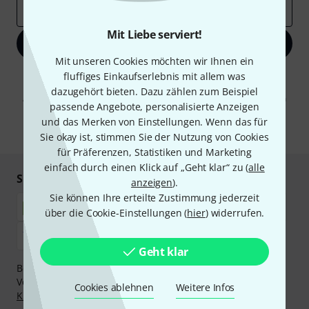
E-Mail-Adresse
*
Mit Liebe serviert!
Jetzt anmelden
Mit unseren Cookies möchten wir Ihnen ein
fluffiges Einkaufserlebnis mit allem was
Mit Klick auf „Jetzt anmelden“ stimmen Sie dem Erhalt von E-Mail-
Werbung und einer Messung des E-Mail-Nutzungsverhaltens zu. Die
dazugehört bieten. Dazu zählen zum Beispiel
Abmeldung ist jederzeit möglich. Weitere Informationen finden Sie in
passende Angebote, personalisierte Anzeigen
unseren
Datenschutzhinweisen
.
und das Merken von Einstellungen. Wenn das für
* Pflichtfeld
Sie okay ist, stimmen Sie der Nutzung von Cookies
für Präferenzen, Statistiken und Marketing
einfach durch einen Klick auf „Geht klar“ zu (
alle
Sicher einkaufen & bezahlen
anzeigen
).
Sie können Ihre erteilte Zustimmung jederzeit
über die Cookie-Einstellungen (
hier
) widerrufen.
Geht klar
Bezahlen Sie vertraulich und sicher per Nachnahme,
Vorkasse, PayPal, Amazon Pay,
Klarna Sofort bezahlen
,
Cookies ablehnen
Weitere Infos
Klarna Ratenzahlung
oder Kreditkarte.