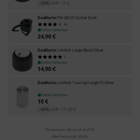
-33%
UVP:
17
€
Daddario
PW-GD-01 Guitar Dock
46
Sofort lieferbar
24,90
€
Daddario
LokNob Large Black/Silver
2
Sofort lieferbar
14,90
€
Daddario
LokNob TourCap Large FS Silver
Sofort lieferbar
10
€
-42%
UVP:
17,20
€
Kostenloser Versand ab 29 €
Alle Preise inkl. MwSt.