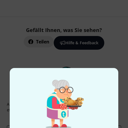
Gefällt Ihnen, was Sie sehen?
Teilen
Hilfe & Feedback
Thomann Newsletter
Abonniere den Thomann Newsletter und gewinne mit
etwas Glück einen von
50 Gutscheinen
über jeweils
50€
!
Inspirierende Beiträge
Deals
Thomann Insights