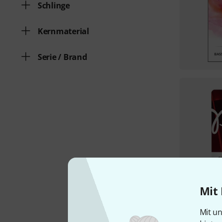
Schlinge
Kernmaterial
Serie / Brand
Mit 
Mit un