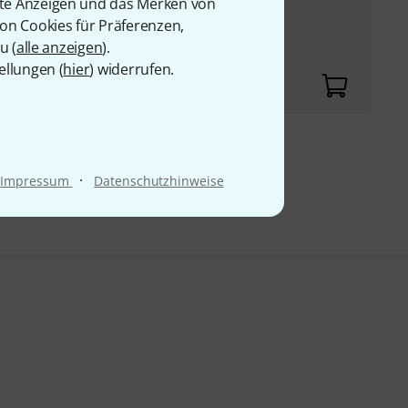
rte Anzeigen und das Merken von
k
von Cookies für Präferenzen,
u (
alle anzeigen
).
ellungen (
hier
) widerrufen.
9 €
·
Impressum
Datenschutzhinweise