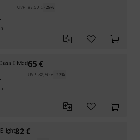
UVP:
88,50
€
-29%
t
rn
65
€
Bass E Med
UVP:
88,50
€
-27%
t
rn
82
€
 light