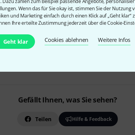
n. Dazu zählen zum Beispiel passende Angebote, personalisie
Material: Wolfram auf Syntheti
llungen. Wenn das für Sie okay ist, stimmen Sie der Nutzung 
Stärke: mittel
tiken und Marketing einfach durch einen Klick auf „Geht klar“ z
DZ614-3/4M
nnen Ihre erteilte Zustimmung jederzeit über die Cookie-Einst
Sofort lieferbar
Cookies ablehnen
Weitere Infos
Geht klar
Kostenloser Versand ab 2
Alle Preise inkl. MwSt.
Gefällt Ihnen, was Sie sehen?
Teilen
Hilfe & Feedback