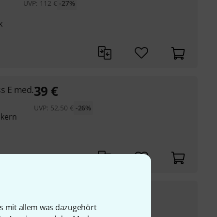
UVP:
112
€
-27%
k
39
€
ss E med.
UVP:
52,50
€
-26%
lkern
82
€
 E med.
is mit allem was dazugehört
UVP:
112
€
-27%