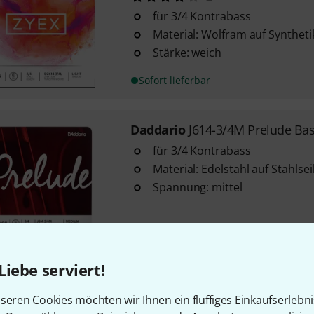
für 3/4 Kontrabass
Material: Wolfram auf Syntheti
Stärke: weich
Sofort lieferbar
Daddario
J614-3/4M Prelude Ba
für 3/4 Kontrabass
Material: Edelstahl auf Stahlsei
Spannung: mittel
Sofort lieferbar
Liebe serviert!
Daddario
DZ614-3/4M Zyex Bass
1
seren Cookies möchten wir Ihnen ein fluffiges Einkaufserlebn