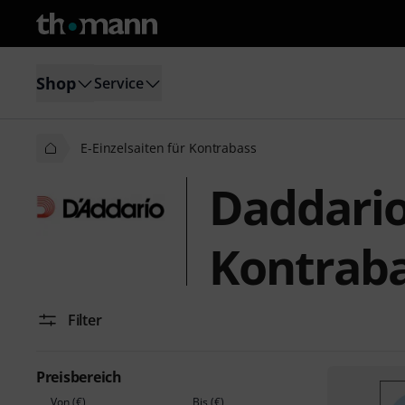
Shop
Service
E-Einzelsaiten für Kontrabass
Daddario 
Kontrab
Filter
Preisbereich
Von (€)
Bis (€)