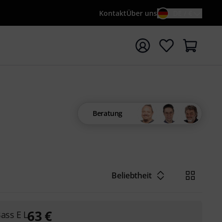
Kontakt
Über uns
DE / €
e mit Suchwort {searchTerm} starten
Beratung
Beliebtheit
63
€
ass E L