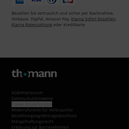
Bezahlen Sie vertraulich und sicher per Nachnahme,
Vorkasse, PayPal, Amazon Pay,
Klarna Sofort bezahlen
,
Klarna Ratenzahlung
oder Kreditkarte.
AGB
/
Impressum
Datenschutzhinweise
Cookie-Einstellungen
Widerrufsrecht für Verbraucher
Bestellvorgang/Vertragsabschluss
Mängelhaftungsrecht
Erklärung zur Barrierefreiheit