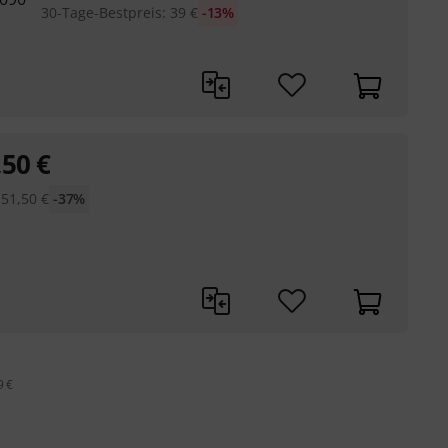
30-Tage-Bestpreis
:
39
€
-13%
,50
€
:
51,50
€
-37%
9 €