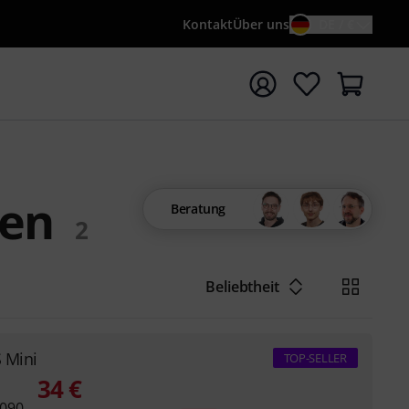
Kontakt
Über uns
DE / €
e mit Suchwort {searchTerm} starten
ten
Beratung
2
Beliebtheit
S Mini
TOP-SELLER
34
€
 090