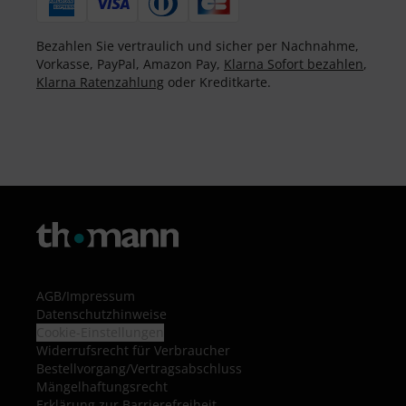
Bezahlen Sie vertraulich und sicher per Nachnahme,
Vorkasse, PayPal, Amazon Pay,
Klarna Sofort bezahlen
,
Klarna Ratenzahlung
oder Kreditkarte.
AGB
/
Impressum
Datenschutzhinweise
Cookie-Einstellungen
Widerrufsrecht für Verbraucher
Bestellvorgang/Vertragsabschluss
Mängelhaftungsrecht
Erklärung zur Barrierefreiheit