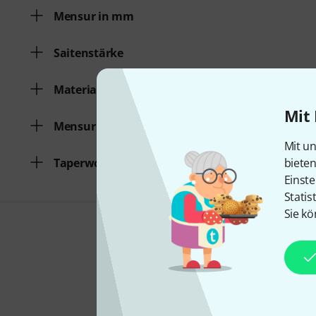
Mensur in mm
Saitenstärke
Material
Mit 
Mensur
Mit un
biete
Taperwound
Einste
Statis
Sie kö