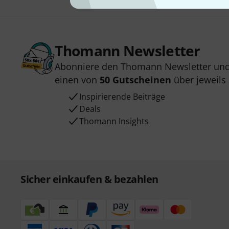
Thomann Newsletter
Abonniere den Thomann Newsletter und
einen von
50 Gutscheinen
über jeweils
Inspirierende Beiträge
Deals
Thomann Insights
Sicher einkaufen & bezahlen