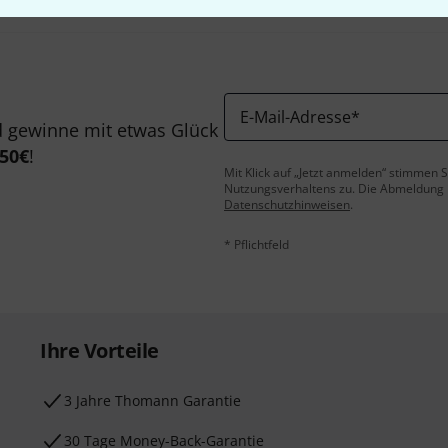
E-Mail-Adresse
*
 gewinne mit etwas Glück
50€
!
Mit Klick auf „Jetzt anmelden“ stimmen
Nutzungsverhaltens zu. Die Abmeldung is
Datenschutzhinweisen
.
* Pflichtfeld
Ihre Vorteile
3 Jahre Thomann Garantie
30 Tage Money-Back-Garantie