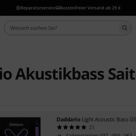
Reparaturservice
kostenfreier Versand ab 29 €
Such
o Akustikbass Sai
Daddario
Light Acoustic Bass G
21
Saitenstärken: 037 - 050 - 062 -