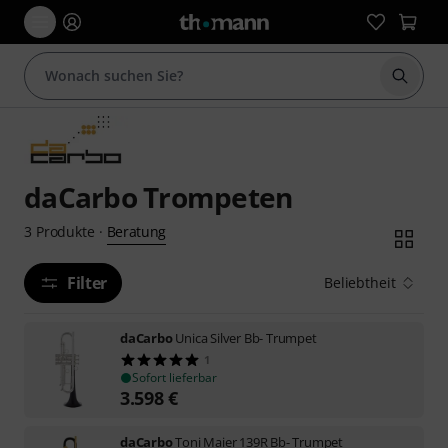
Suche 
daCarbo Trompeten
Beratung
3
Produkte
·
Filter
Beliebtheit
daCarbo
Unica Silver Bb- Trumpet
1
Sofort lieferbar
3.598
€
daCarbo
Toni Maier 139R Bb- Trumpet