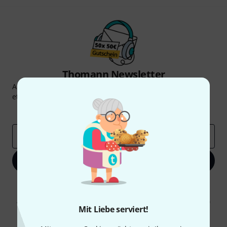
Thomann Newsletter
Abonniere den Thomann Newsletter und gewinne mit
etwas Glück einen von
50 Gutscheinen
über jeweils
50€
!
Inspirierende Beiträge
Deals
Thomann Insights
E-Mail-Adresse
*
Jetzt anmelden
Mit Klick auf „Jetzt anmelden“ stimmen Sie dem Erhalt von E-Mail-
Werbung und einer Messung des E-Mail-Nutzungsverhaltens zu. Die
Abmeldung ist jederzeit möglich. Weitere Informationen finden Sie in
Mit Liebe serviert!
unseren
Datenschutzhinweisen
.
* Pflichtfeld