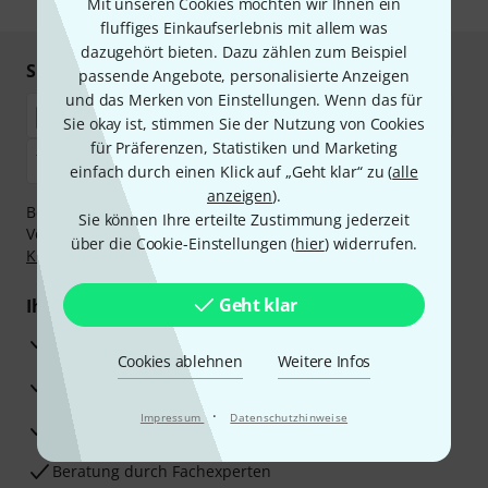
Mit unseren Cookies möchten wir Ihnen ein
fluffiges Einkaufserlebnis mit allem was
dazugehört bieten. Dazu zählen zum Beispiel
Sicher einkaufen & bezahlen
passende Angebote, personalisierte Anzeigen
und das Merken von Einstellungen. Wenn das für
Sie okay ist, stimmen Sie der Nutzung von Cookies
für Präferenzen, Statistiken und Marketing
einfach durch einen Klick auf „Geht klar“ zu (
alle
anzeigen
).
Bezahlen Sie vertraulich und sicher per Nachnahme,
Sie können Ihre erteilte Zustimmung jederzeit
Vorkasse, PayPal, Amazon Pay,
Klarna Sofort bezahlen
,
über die Cookie-Einstellungen (
hier
) widerrufen.
Klarna Ratenzahlung
oder Kreditkarte.
Geht klar
Ihre Vorteile
3 Jahre Thomann Garantie
Cookies ablehnen
Weitere Infos
30 Tage Money-Back-Garantie
·
Impressum
Datenschutzhinweise
Reparaturservice
Beratung durch Fachexperten