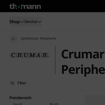
Shop
Service
Synthesizer Peripherie
Crumar 
Periphe
Filter
Preisbereich
Von (€)
Bis (€)