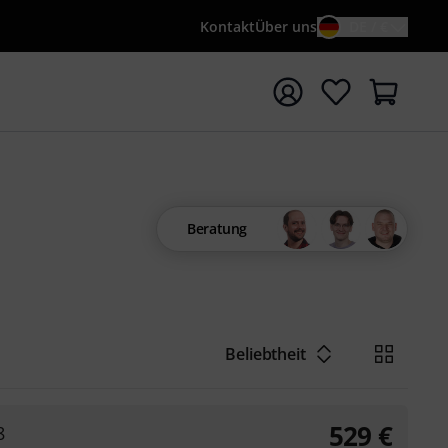
Kontakt
Über uns
DE / €
e mit Suchwort {searchTerm} starten
Beratung
Beliebtheit
529
€
8