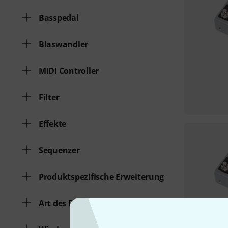
Basspedal
Blaswandler
MIDI Controller
Filter
Effekte
Sequenzer
Produktspezifische Erweiterung
Art des Effekts