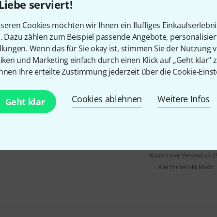
Liebe serviert!
Sofort lieferbar
seren Cookies möchten wir Ihnen ein fluffiges Einkaufserlebn
n. Dazu zählen zum Beispiel passende Angebote, personalisie
Crumar
Double Back
llungen. Wenn das für Sie okay ist, stimmen Sie der Nutzung 
tiken und Marketing einfach durch einen Klick auf „Geht klar“ z
Multimode-Digital-Delay-Pedal
nnen Ihre erteilte Zustimmung jederzeit über die Cookie-Einst
digitale, Tape- und BBD-ähnli
Sparkle-Modus mit Oktav-Sch
Cookies ablehnen
Weitere Infos
Geht klar
Auf Anfrage
Kostenloser Versand ab 2
Alle Preise inkl. MwSt.