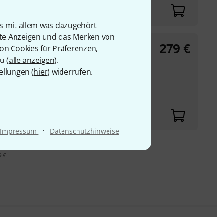
is mit allem was dazugehört
rte Anzeigen und das Merken von
279
€
von Cookies für Präferenzen,
u (
alle anzeigen
).
ellungen (
hier
) widerrufen.
che Delay-Sounds
immer
·
Impressum
Datenschutzhinweise
9 €