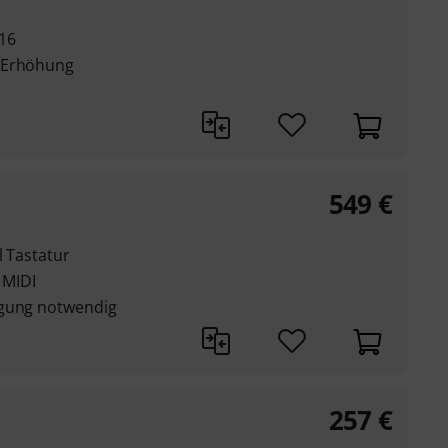
 16
g/Erhöhung
549
€
l Tastatur
 MIDI
rgung notwendig
257
€