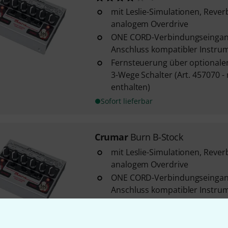
mit Leslie-Simulationen, Reverb
analogem Overdrive
ONE CORD-Verbindungseingang
Anschluss kompatibler Instru
Fernsteuerung über optional
3-Wege Schalter (Art. 457070 -
enthalten)
Sofort lieferbar
Crumar
Burn B-Stock
mit Leslie-Simulationen, Reverb
analogem Overdrive
ONE CORD-Verbindungseingang
Anschluss kompatibler Instru
Fernsteuerung über optional
3-Wege Schalter (Art. 457070 -
enthalten)