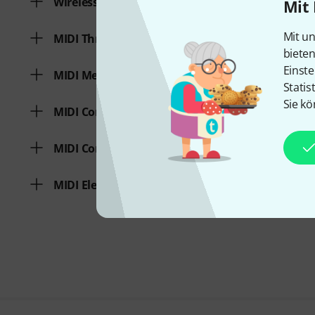
Wireless MIDI
Mit 
Mit un
MIDI Thru
biete
Einste
MIDI Merge
Statis
Sie kö
MIDI Controller
MIDI Converter / Interface
MIDI Elektronik