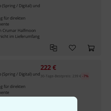
 (Spring / Digital) und
 für direkten
mente
en Crumar Halfmoon
 nicht im Lieferumfang
222
€
 (Spring / Digital) und
30-Tage-Bestpreis
:
239
€
-7%
 für direkten
mente
en Crumar Halfmoon
 nicht im Lieferumfang