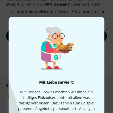
etwas Glück einen von
50 Gutscheinen
über jeweils
50€
!
Inspirierende Beiträge
Deals
Thomann Insights
E-Mail-Adresse
*
Jetzt anmelden
Mit Klick auf „Jetzt anmelden“ stimmen Sie dem Erhalt von E-Mail-
Werbung und einer Messung des E-Mail-Nutzungsverhaltens zu. Die
Abmeldung ist jederzeit möglich. Weitere Informationen finden Sie in
unseren
Datenschutzhinweisen
.
* Pflichtfeld
Mit Liebe serviert!
Sicher einkaufen & bezahlen
Mit unseren Cookies möchten wir Ihnen ein
fluffiges Einkaufserlebnis mit allem was
dazugehört bieten. Dazu zählen zum Beispiel
passende Angebote, personalisierte Anzeigen