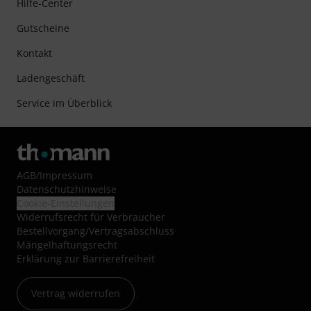
Hilfe-Center
Gutscheine
Kontakt
Ladengeschäft
Service im Überblick
AGB
/
Impressum
Datenschutzhinweise
Cookie-Einstellungen
Widerrufsrecht für Verbraucher
Bestellvorgang/Vertragsabschluss
Mängelhaftungsrecht
Erklärung zur Barrierefreiheit
Vertrag widerrufen