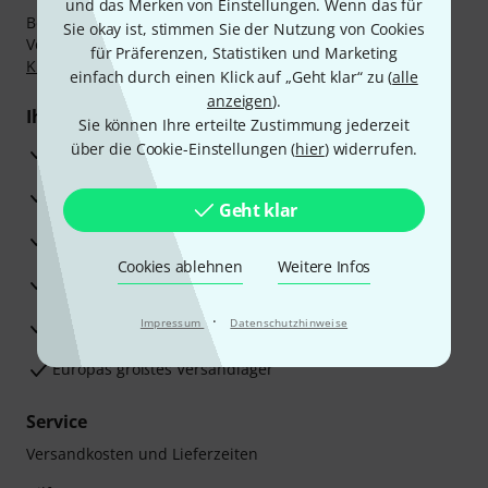
und das Merken von Einstellungen. Wenn das für
Bezahlen Sie vertraulich und sicher per Nachnahme,
Sie okay ist, stimmen Sie der Nutzung von Cookies
Vorkasse, PayPal, Amazon Pay,
Klarna Sofort bezahlen
,
für Präferenzen, Statistiken und Marketing
Klarna Ratenzahlung
oder Kreditkarte.
einfach durch einen Klick auf „Geht klar“ zu (
alle
anzeigen
).
Ihre Vorteile
Sie können Ihre erteilte Zustimmung jederzeit
über die Cookie-Einstellungen (
hier
) widerrufen.
3 Jahre Thomann Garantie
30 Tage Money-Back-Garantie
Geht klar
Reparaturservice
Cookies ablehnen
Weitere Infos
Beratung durch Fachexperten
·
Zufriedenheitsgarantie
Impressum
Datenschutzhinweise
Europas größtes Versandlager
Service
Versandkosten und Lieferzeiten