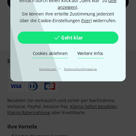
einfach durch einen Klick auf „Geht klar“ zu (
alle
Jetzt anmelden
anzeigen
).
Sie können Ihre erteilte Zustimmung jederzeit
Mit Klick auf „Jetzt anmelden“ stimmen Sie dem Erhalt von E-Mail-
über die Cookie-Einstellungen (
hier
) widerrufen.
Werbung und einer Messung des E-Mail-Nutzungsverhaltens zu. Die
Abmeldung ist jederzeit möglich. Weitere Informationen finden Sie in
unseren
Datenschutzhinweisen
.
Geht klar
* Pflichtfeld
Cookies ablehnen
Weitere Infos
Sicher einkaufen & bezahlen
·
Impressum
Datenschutzhinweise
Bezahlen Sie vertraulich und sicher per Nachnahme,
Vorkasse, PayPal, Amazon Pay,
Klarna Sofort bezahlen
,
Klarna Ratenzahlung
oder Kreditkarte.
Ihre Vorteile