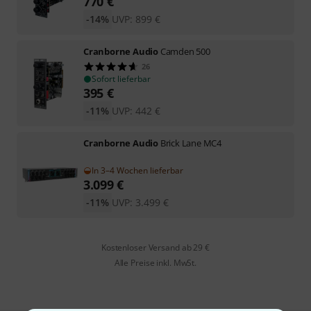
770
€
-14%
UVP:
899
€
Cranborne Audio
Camden 500
26
Sofort lieferbar
395
€
-11%
UVP:
442
€
Cranborne Audio
Brick Lane MC4
In 3–4 Wochen lieferbar
3.099
€
-11%
UVP:
3.499
€
Kostenloser Versand ab 29 €
Alle Preise inkl. MwSt.