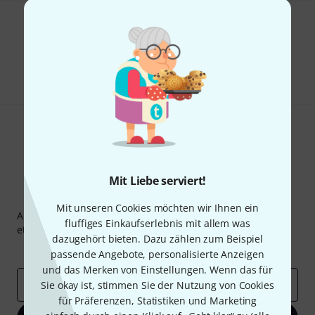
Gefällt Ihnen, was Sie sehen?
Teilen
Hilfe & Feedback
Mit Liebe serviert!
Thomann Newsletter
Mit unseren Cookies möchten wir Ihnen ein
Abonniere den Thomann Newsletter und gewinne mit
fluffiges Einkaufserlebnis mit allem was
etwas Glück einen von
50 Gutscheinen
über jeweils
50€
!
dazugehört bieten. Dazu zählen zum Beispiel
Inspirierende Beiträge
Deals
Thomann Insights
passende Angebote, personalisierte Anzeigen
und das Merken von Einstellungen. Wenn das für
E-Mail-Adresse
*
Sie okay ist, stimmen Sie der Nutzung von Cookies
für Präferenzen, Statistiken und Marketing