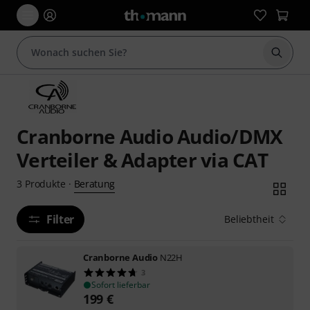
Suche 
Cranborne Audio Audio/DMX
Verteiler & Adapter via CAT
Beratung
3
Produkte
·
Filter
Beliebtheit
Cranborne Audio
N22H
3
Sofort lieferbar
199
€