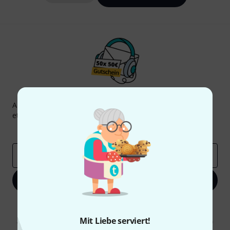
Thomann Newsletter
Abonniere den Thomann Newsletter und gewinne mit
etwas Glück einen von
50 Gutscheinen
über jeweils
50€
!
Inspirierende Beiträge
Deals
Thomann Insights
E-Mail-Adresse
*
Jetzt anmelden
Mit Klick auf „Jetzt anmelden“ stimmen Sie dem Erhalt von E-Mail-
Werbung und einer Messung des E-Mail-Nutzungsverhaltens zu. Die
Mit Liebe serviert!
Abmeldung ist jederzeit möglich. Weitere Informationen finden Sie in
unseren
Datenschutzhinweisen
.