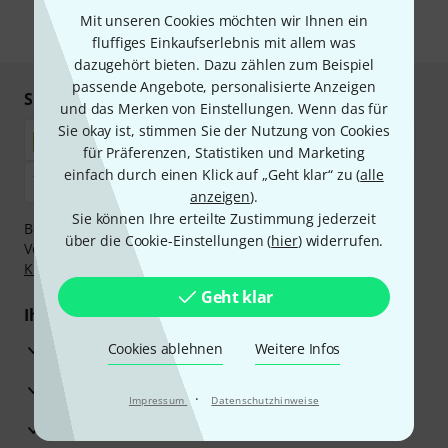
Mit unseren Cookies möchten wir Ihnen ein
* Pflichtfeld
fluffiges Einkaufserlebnis mit allem was
dazugehört bieten. Dazu zählen zum Beispiel
passende Angebote, personalisierte Anzeigen
Sicher einkaufen & bezahlen
und das Merken von Einstellungen. Wenn das für
Sie okay ist, stimmen Sie der Nutzung von Cookies
für Präferenzen, Statistiken und Marketing
einfach durch einen Klick auf „Geht klar“ zu (
alle
anzeigen
).
Sie können Ihre erteilte Zustimmung jederzeit
Bezahlen Sie vertraulich und sicher per Nachnahme,
über die Cookie-Einstellungen (
hier
) widerrufen.
Vorkasse, PayPal, Amazon Pay,
Klarna Sofort bezahlen
,
Klarna Ratenzahlung
oder Kreditkarte.
Geht klar
Ihre Vorteile
3 Jahre Thomann Garantie
Cookies ablehnen
Weitere Infos
30 Tage Money-Back-Garantie
·
Impressum
Datenschutzhinweise
Reparaturservice