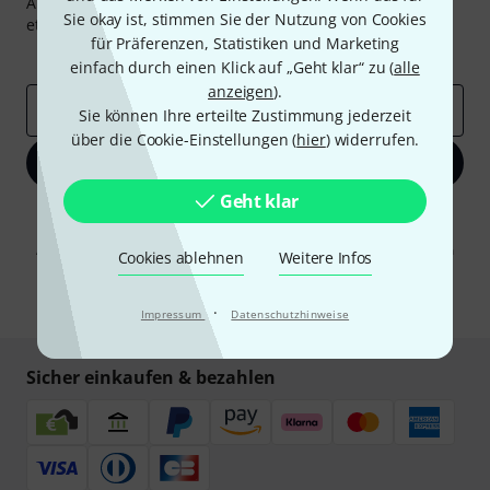
Abonniere den Thomann Newsletter und gewinne mit
Sie okay ist, stimmen Sie der Nutzung von Cookies
etwas Glück einen von
50 Gutscheinen
über jeweils
50€
!
für Präferenzen, Statistiken und Marketing
Inspirierende Beiträge
Deals
Thomann Insights
einfach durch einen Klick auf „Geht klar“ zu (
alle
anzeigen
).
E-Mail-Adresse
*
Sie können Ihre erteilte Zustimmung jederzeit
über die Cookie-Einstellungen (
hier
) widerrufen.
Jetzt anmelden
Geht klar
Mit Klick auf „Jetzt anmelden“ stimmen Sie dem Erhalt von E-Mail-
Werbung und einer Messung des E-Mail-Nutzungsverhaltens zu. Die
Abmeldung ist jederzeit möglich. Weitere Informationen finden Sie in
Cookies ablehnen
Weitere Infos
unseren
Datenschutzhinweisen
.
* Pflichtfeld
·
Impressum
Datenschutzhinweise
Sicher einkaufen & bezahlen