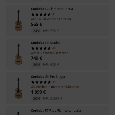
Cordoba
F7 Flamenco Iberia
41
In 14–18 Wochen lieferbar
565
€
-24%
UVP:
739
€
Cordoba
GK Studio
66
In 5–7 Wochen lieferbar
749
€
-20%
UVP:
938
€
Cordoba
GK Pro Negra
35
Lieferbar in mehreren Monaten
1.899
€
-20%
UVP:
2.363
€
Cordoba
F7 Paco Flamenco Iberia