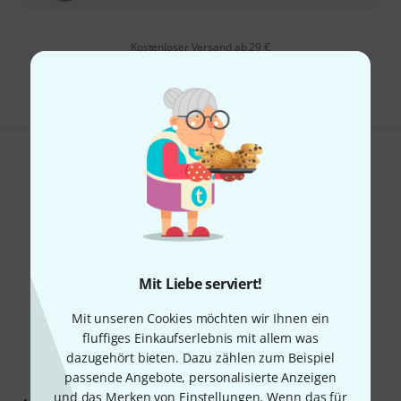
Kostenloser Versand ab 29 €
Alle Preise inkl. MwSt.
Gefällt Ihnen, was Sie sehen?
Teilen
Hilfe & Feedback
Mit Liebe serviert!
Mit unseren Cookies möchten wir Ihnen ein
fluffiges Einkaufserlebnis mit allem was
dazugehört bieten. Dazu zählen zum Beispiel
passende Angebote, personalisierte Anzeigen
Thomann Newsletter
und das Merken von Einstellungen. Wenn das für