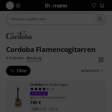
Suche 
Cordoba Flamencogitarren
Beratung
8
Produkte
·
Filter
Beliebtheit
Cordoba
GK Studio Negra
54
TOP-SELLER
In 5–7 Wochen lieferbar
749
€
-20%
UVP:
938
€