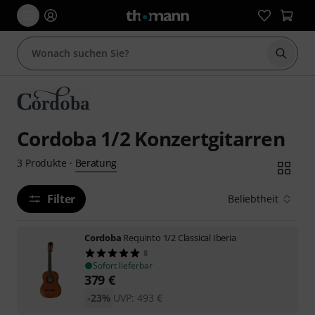
Suche 
Cordoba 1/2 Konzertgitarren
Beratung
3
Produkte
·
Filter
Beliebtheit
Cordoba
Requinto 1/2 Classical Iberia
8
Sofort lieferbar
379
€
-23%
UVP:
493
€