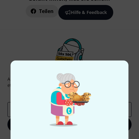
Teilen
Hilfe & Feedback
Thomann Newsletter
Abonniere den Thomann Newsletter und gewinne mit
etwas Glück einen von
50 Gutscheinen
über jeweils
50€
!
Inspirierende Beiträge
Deals
Thomann Insights
E-Mail-Adresse
*
Jetzt anmelden