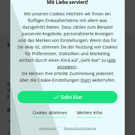
Mit Klick auf „Jetzt anmelden“ stimmen Sie dem Erhalt von E-Mail-
Mit Liebe serviert!
Werbung und einer Messung des E-Mail-Nutzungsverhaltens zu. Die
Abmeldung ist jederzeit möglich. Weitere Informationen finden Sie in
Mit unseren Cookies möchten wir Ihnen ein
unseren
Datenschutzhinweisen
.
fluffiges Einkaufserlebnis mit allem was
* Pflichtfeld
dazugehört bieten. Dazu zählen zum Beispiel
passende Angebote, personalisierte Anzeigen
und das Merken von Einstellungen. Wenn das für
Sicher einkaufen & bezahlen
Sie okay ist, stimmen Sie der Nutzung von Cookies
für Präferenzen, Statistiken und Marketing
einfach durch einen Klick auf „Geht klar“ zu (
alle
anzeigen
).
Sie können Ihre erteilte Zustimmung jederzeit
über die Cookie-Einstellungen (
hier
) widerrufen.
Bezahlen Sie vertraulich und sicher per Nachnahme,
Vorkasse, PayPal, Amazon Pay,
Klarna Sofort bezahlen
,
Klarna Ratenzahlung
oder Kreditkarte.
Geht klar
Ihre Vorteile
Cookies ablehnen
Weitere Infos
3 Jahre Thomann Garantie
·
Impressum
Datenschutzhinweise
30 Tage Money-Back-Garantie