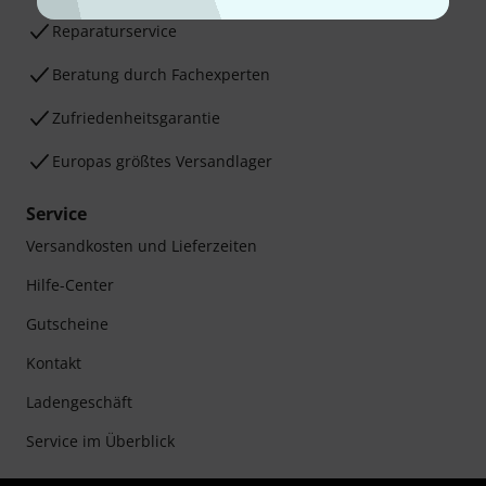
Reparaturservice
Beratung durch Fachexperten
Zufriedenheitsgarantie
Europas größtes Versandlager
Service
Versandkosten und Lieferzeiten
Hilfe-Center
Gutscheine
Kontakt
Ladengeschäft
Service im Überblick