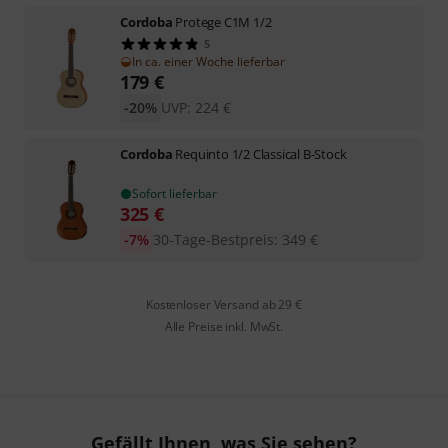
Cordoba
Protege C1M 1/2
5
In ca. einer Woche lieferbar
179
€
-20%
UVP:
224
€
Cordoba
Requinto 1/2 Classical B-Stock
Sofort lieferbar
325
€
-7%
30-Tage-Bestpreis
:
349
€
Kostenloser Versand ab 29 €
Alle Preise inkl. MwSt.
Gefällt Ihnen, was Sie sehen?