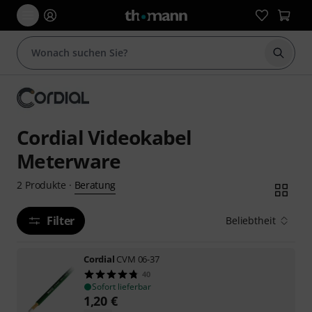
Suche 
Cordial Videokabel
Meterware
Beratung
2
Produkte
·
Filter
Beliebtheit
Cordial
CVM 06-37
40
Sofort lieferbar
1,20
€