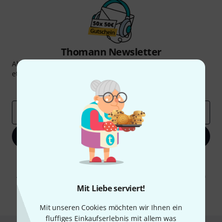
Thomann Newsletter
Abonniere den Thomann Newsletter und gewinne mit
etwas Glück einen von
50 Gutscheinen
über jeweils
50€
!
Inspirierende Beiträge
Deals
Thomann Insights
E-Mail-Adresse
*
Jetzt anmelden
Mit Klick auf „Jetzt anmelden“ stimmen Sie dem Erhalt von E-Mail-
Werbung und einer Messung des E-Mail-Nutzungsverhaltens zu. Die
Abmeldung ist jederzeit möglich. Weitere Informationen finden Sie in
unseren
Datenschutzhinweisen
.
Mit Liebe serviert!
* Pflichtfeld
Mit unseren Cookies möchten wir Ihnen ein
fluffiges Einkaufserlebnis mit allem was