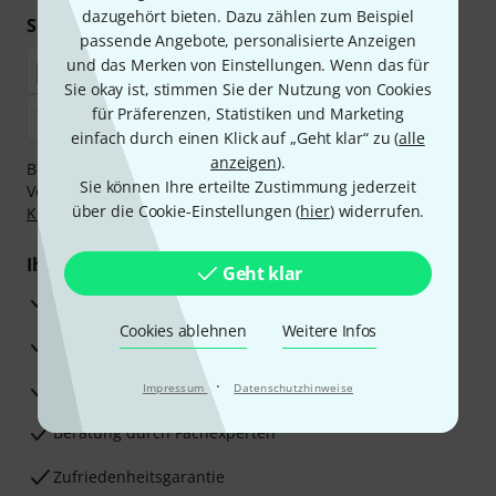
dazugehört bieten. Dazu zählen zum Beispiel
Sicher einkaufen & bezahlen
passende Angebote, personalisierte Anzeigen
und das Merken von Einstellungen. Wenn das für
Sie okay ist, stimmen Sie der Nutzung von Cookies
für Präferenzen, Statistiken und Marketing
einfach durch einen Klick auf „Geht klar“ zu (
alle
anzeigen
).
Bezahlen Sie vertraulich und sicher per Nachnahme,
Sie können Ihre erteilte Zustimmung jederzeit
Vorkasse, PayPal, Amazon Pay,
Klarna Sofort bezahlen
,
über die Cookie-Einstellungen (
hier
) widerrufen.
Klarna Ratenzahlung
oder Kreditkarte.
Ihre Vorteile
Geht klar
3 Jahre Thomann Garantie
Cookies ablehnen
Weitere Infos
30 Tage Money-Back-Garantie
·
Reparaturservice
Impressum
Datenschutzhinweise
Beratung durch Fachexperten
Zufriedenheitsgarantie