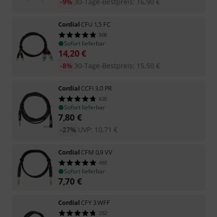
-9%
30-Tage-Bestpreis
:
16,90
€
Cordial
CFU 1,5 FC
508
Sofort lieferbar
14,20
€
-8%
30-Tage-Bestpreis
:
15,50
€
Cordial
CCFI 3,0 PR
620
Sofort lieferbar
7,80
€
-27%
UVP:
10,71
€
Cordial
CFM 0,9 VV
493
Sofort lieferbar
7,70
€
Cordial
CFY 3 WFF
252