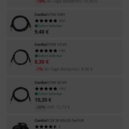
-18%
30-Tage-Bestpreis
:
10,90
€
Cordial
CFM 3 MV
2627
Sofort lieferbar
9,40
€
Cordial
CFM 1,5 VV
1256
Sofort lieferbar
8,30
€
-7%
30-Tage-Bestpreis
:
8,90
€
Cordial
CFM 3,0 VV
1153
Sofort lieferbar
10,20
€
-20%
UVP:
12,73
€
Cordial
CSE 50 NN-SD 5e PUR
2