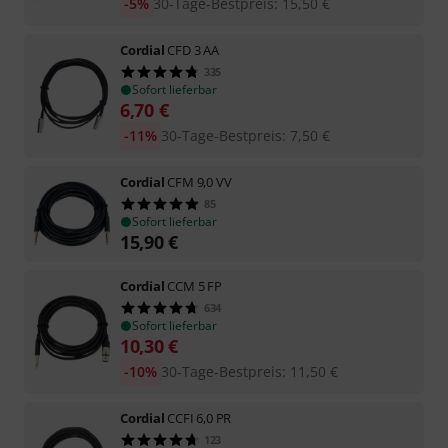
-5%
30-Tage-Bestpreis
:
15,50
€
Cordial
CFD 3 AA
335
Sofort lieferbar
6,70
€
-11%
30-Tage-Bestpreis
:
7,50
€
Cordial
CFM 9,0 VV
85
Sofort lieferbar
15,90
€
Cordial
CCM 5 FP
634
Sofort lieferbar
10,30
€
-10%
30-Tage-Bestpreis
:
11,50
€
Cordial
CCFI 6,0 PR
123