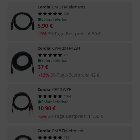
Cordial
EM 3 FM elements
208
Sofort lieferbar
5,90
€
-9%
30-Tage-Bestpreis
:
6,50
€
Cordial
CPM 20 FM 234
28
Sofort lieferbar
37
€
-12%
30-Tage-Bestpreis
:
42
€
Cordial
CFY 3 WPP
1064
Sofort lieferbar
10,90
€
-5%
30-Tage-Bestpreis
:
11,50
€
Cordial
EM 5 FM elements
131