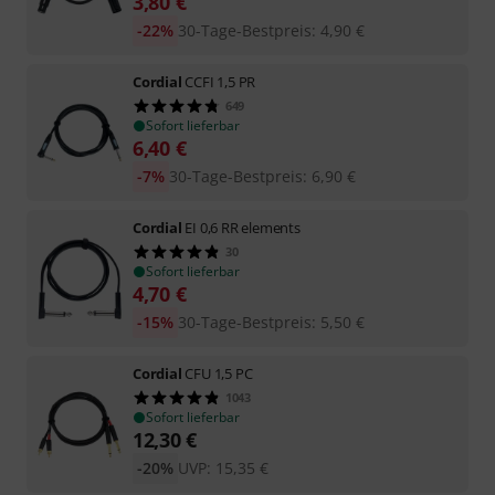
3,80
€
-22%
30-Tage-Bestpreis
:
4,90
€
Cordial
CCFI 1,5 PR
649
Sofort lieferbar
6,40
€
-7%
30-Tage-Bestpreis
:
6,90
€
Cordial
EI 0,6 RR elements
30
Sofort lieferbar
4,70
€
-15%
30-Tage-Bestpreis
:
5,50
€
Cordial
CFU 1,5 PC
1043
Sofort lieferbar
12,30
€
-20%
UVP:
15,35
€