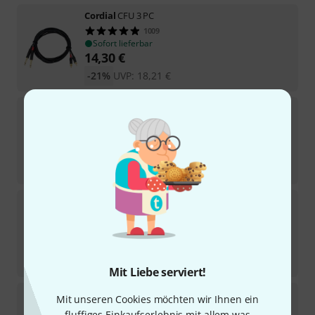
Cordial
CFU 3 PC
1009
Sofort lieferbar
14,30
€
-21%
UVP:
18,21
€
Cordial
CFM 0,6 VV
586
Sofort lieferbar
7,50
€
-5%
30-Tage-Bestpreis
:
7,90
€
Cordial
CFM 6 FV
310
Sofort lieferbar
12,80
€
-5%
30-Tage-Bestpreis
:
13,50
€
Mit Liebe serviert!
Cordial
CFM 0.3 VV
Mit unseren Cookies möchten wir Ihnen ein
341
fluffiges Einkaufserlebnis mit allem was