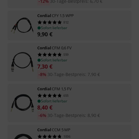
-12%
30-Tage-Bestpreis
:
6,70
€
Cordial
CFY 1.5 WPP
812
Sofort lieferbar
9,90
€
Cordial
CFM 0,6 FV
559
Sofort lieferbar
7,30
€
-8%
30-Tage-Bestpreis
:
7,90
€
Cordial
CFM 1,5 FV
655
Sofort lieferbar
8,40
€
-6%
30-Tage-Bestpreis
:
8,90
€
Cordial
CCM 5 MP
1006