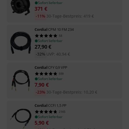
Sofort lieferbar
371
€
-11%
30-Tage-Bestpreis
:
419
€
Cordial
CPM 10 FM 234
58
Sofort lieferbar
27,90
€
-32%
UVP:
40,94
€
Cordial
CFY 0,9 VPP
599
Sofort lieferbar
7,90
€
-23%
30-Tage-Bestpreis
:
10,20
€
Cordial
CCFI 1,5 PP
2145
Sofort lieferbar
5,90
€