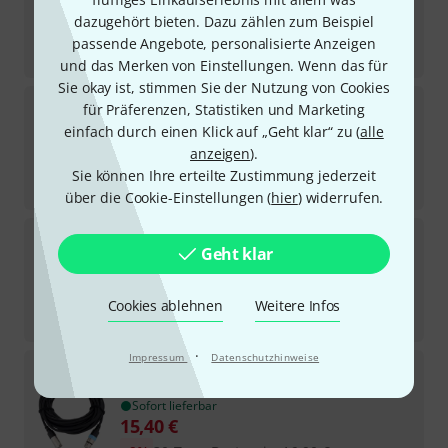
Sofort lieferbar
dazugehört bieten. Dazu zählen zum Beispiel
7,20
€
passende Angebote, personalisierte Anzeigen
-9%
30-Tage-Bestpreis
:
7,90
€
und das Merken von Einstellungen. Wenn das für
Sie okay ist, stimmen Sie der Nutzung von Cookies
Cordial
CFD 0,9 AA
für Präferenzen, Statistiken und Marketing
240
einfach durch einen Klick auf „Geht klar“ zu (
alle
Sofort lieferbar
anzeigen
).
5,30
€
Sie können Ihre erteilte Zustimmung jederzeit
-18%
30-Tage-Bestpreis
:
6,50
€
über die Cookie-Einstellungen (
hier
) widerrufen.
Cordial
CFY 0.3 VKK
Geht klar
628
Sofort lieferbar
12,10
€
Cookies ablehnen
Weitere Infos
-20%
UVP:
15,11
€
·
Impressum
Datenschutzhinweise
Cordial
CCM 10 FM
1155
Sofort lieferbar
15,40
€