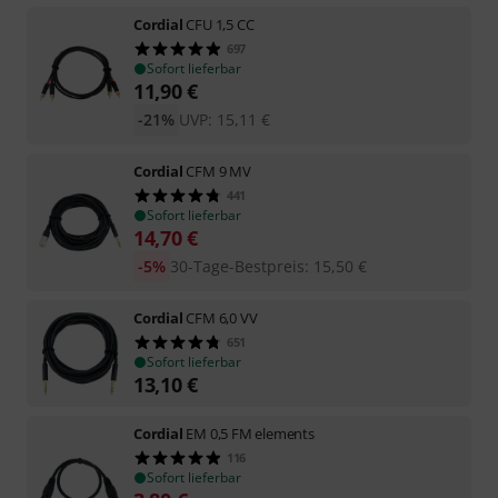
Cordial
CFU 1,5 CC
697
Sofort lieferbar
11,90
€
-21%
UVP:
15,11
€
Cordial
CFM 9 MV
441
Sofort lieferbar
14,70
€
-5%
30-Tage-Bestpreis
:
15,50
€
Cordial
CFM 6,0 VV
651
Sofort lieferbar
13,10
€
Cordial
EM 0,5 FM elements
116
Sofort lieferbar