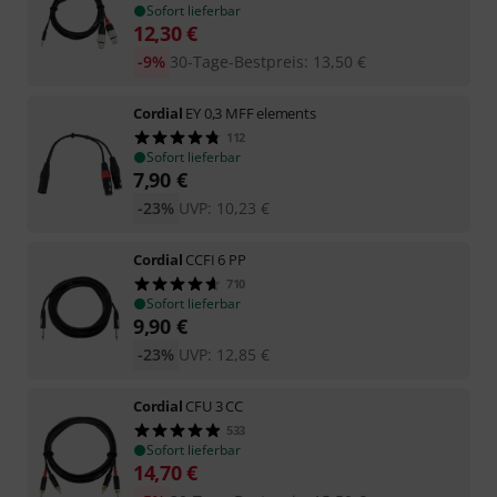
Sofort lieferbar
12,30
€
-9%
30-Tage-Bestpreis
:
13,50
€
Cordial
EY 0,3 MFF elements
112
Sofort lieferbar
7,90
€
-23%
UVP:
10,23
€
Cordial
CCFI 6 PP
710
Sofort lieferbar
9,90
€
-23%
UVP:
12,85
€
Cordial
CFU 3 CC
533
Sofort lieferbar
14,70
€