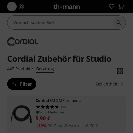
Suche 
Cordial Zubehör für Studio
Beratung
445
Produkte
·
Filter
Beliebtheit
Cordial
EM 5 MP elements
100
Sofort lieferbar
5,90
€
-12%
30-Tage-Bestpreis
:
6,70
€