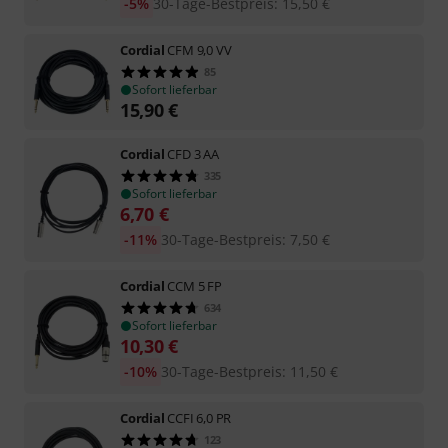
-5%
30-Tage-Bestpreis
:
15,50
€
Cordial
CFM 9,0 VV
85
Sofort lieferbar
15,90
€
Cordial
CFD 3 AA
335
Sofort lieferbar
6,70
€
-11%
30-Tage-Bestpreis
:
7,50
€
Cordial
CCM 5 FP
634
Sofort lieferbar
10,30
€
-10%
30-Tage-Bestpreis
:
11,50
€
Cordial
CCFI 6,0 PR
123