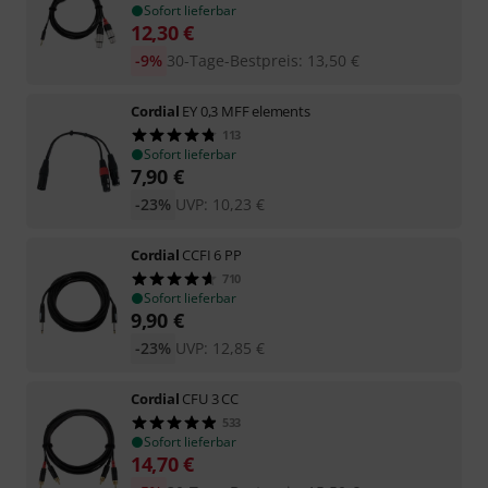
Sofort lieferbar
12,30
€
-9%
30-Tage-Bestpreis
:
13,50
€
Cordial
EY 0,3 MFF elements
113
Sofort lieferbar
7,90
€
-23%
UVP:
10,23
€
Cordial
CCFI 6 PP
710
Sofort lieferbar
9,90
€
-23%
UVP:
12,85
€
Cordial
CFU 3 CC
533
Sofort lieferbar
14,70
€