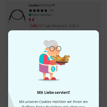
Cordial
CCFI 0,6 PP
1191
Sofort lieferbar
5
€
-14%
30-Tage-Bestpreis
:
5,80
€
Cordial
CFM 0,6 VV
586
Sofort lieferbar
7,50
€
-5%
30-Tage-Bestpreis
:
7,90
€
Cordial
CFM 6 FV
310
Sofort lieferbar
12,80
€
-5%
30-Tage-Bestpreis
:
13,50
€
Mit Liebe serviert!
Cordial
CPM 20 FM 234
Mit unseren Cookies möchten wir Ihnen ein
28
fluffiges Einkaufserlebnis mit allem was