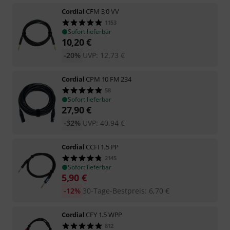
Cordial
CFM 3,0 VV
1153
Sofort lieferbar
10,20
€
-20%
UVP:
12,73
€
Cordial
CPM 10 FM 234
58
Sofort lieferbar
27,90
€
-32%
UVP:
40,94
€
Cordial
CCFI 1,5 PP
2145
Sofort lieferbar
5,90
€
-12%
30-Tage-Bestpreis
:
6,70
€
Cordial
CFY 1.5 WPP
812