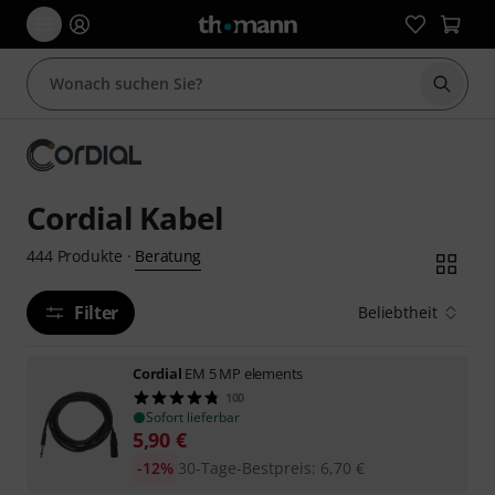
Suche 
Cordial Kabel
Beratung
444
Produkte
·
Filter
Beliebtheit
Cordial
EM 5 MP elements
100
Sofort lieferbar
5,90
€
-12%
30-Tage-Bestpreis
:
6,70
€