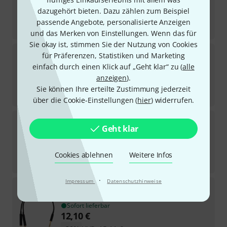
Sofort lieferbar
dazugehört bieten. Dazu zählen zum Beispiel
37
€
passende Angebote, personalisierte Anzeigen
-12%
30-Tage-Bestpreis
:
42
€
und das Merken von Einstellungen. Wenn das für
Sie okay ist, stimmen Sie der Nutzung von Cookies
Cordial
CFM 0.3 VV
für Präferenzen, Statistiken und Marketing
341
einfach durch einen Klick auf „Geht klar“ zu (
alle
Sofort lieferbar
anzeigen
).
7,20
€
Sie können Ihre erteilte Zustimmung jederzeit
-9%
30-Tage-Bestpreis
:
7,90
€
über die Cookie-Einstellungen (
hier
) widerrufen.
Cordial
CFD 0,9 AA
Geht klar
240
Sofort lieferbar
5,30
€
Cookies ablehnen
Weitere Infos
-18%
30-Tage-Bestpreis
:
6,50
€
·
Impressum
Datenschutzhinweise
Cordial
CFY 0.3 VKK
628
Sofort lieferbar
12,10
€