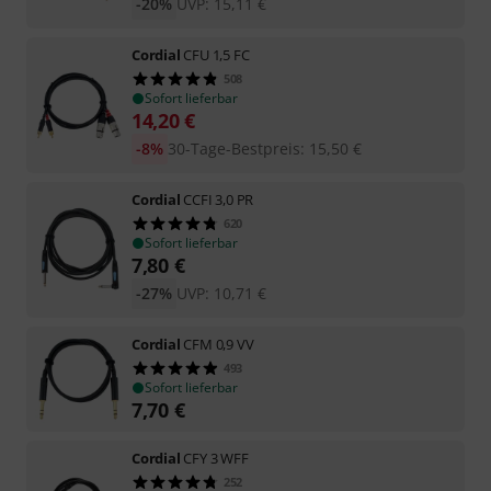
-20%
UVP:
15,11
€
Cordial
CFU 1,5 FC
508
Sofort lieferbar
14,20
€
-8%
30-Tage-Bestpreis
:
15,50
€
Cordial
CCFI 3,0 PR
620
Sofort lieferbar
7,80
€
-27%
UVP:
10,71
€
Cordial
CFM 0,9 VV
493
Sofort lieferbar
7,70
€
Cordial
CFY 3 WFF
252