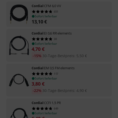
Cordial
CFM 6,0 VV
651
Sofort lieferbar
13,10
€
Cordial
EI 0,6 RR elements
30
Sofort lieferbar
4,70
€
-15%
30-Tage-Bestpreis
:
5,50
€
Cordial
EM 0,5 FM elements
117
Sofort lieferbar
3,80
€
-22%
30-Tage-Bestpreis
:
4,90
€
Cordial
CCFI 1,5 PR
649
Sofort lieferbar