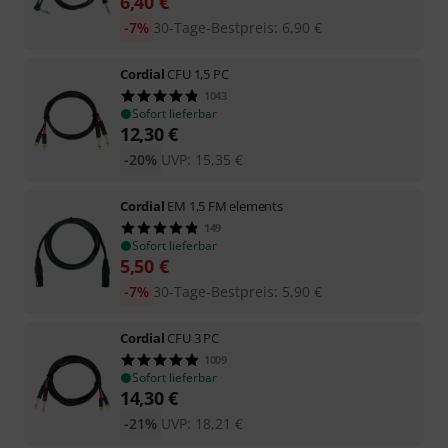
6,40
€
-7%
30-Tage-Bestpreis
:
6,90
€
Cordial
CFU 1,5 PC
1043
Sofort lieferbar
12,30
€
-20%
UVP:
15,35
€
Cordial
EM 1,5 FM elements
149
Sofort lieferbar
5,50
€
-7%
30-Tage-Bestpreis
:
5,90
€
Cordial
CFU 3 PC
1009
Sofort lieferbar
14,30
€
-21%
UVP:
18,21
€