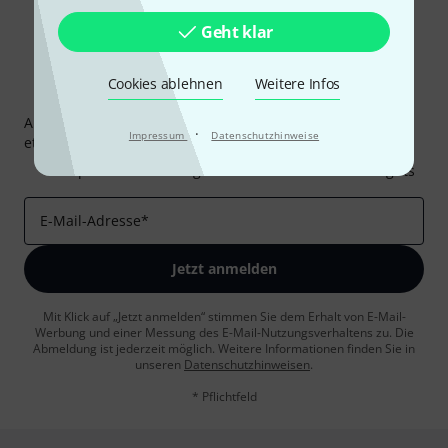
Geht klar
Cookies ablehnen
Weitere Infos
Thomann Newsletter
Abonniere den Thomann Newsletter und gewinne mit
·
Impressum
Datenschutzhinweise
etwas Glück einen von
50 Gutscheinen
über jeweils
50€
!
Inspirierende Beiträge
Deals
Thomann Insights
E-Mail-Adresse
*
Jetzt anmelden
Mit Klick auf „Jetzt anmelden“ stimmen Sie dem Erhalt von E-Mail-
Werbung und einer Messung des E-Mail-Nutzungsverhaltens zu. Die
Abmeldung ist jederzeit möglich. Weitere Informationen finden Sie in
unseren
Datenschutzhinweisen
.
* Pflichtfeld