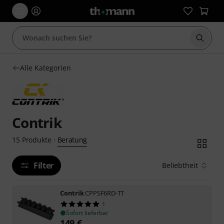
Suche 
Alle Kategorien
Contrik
Beratung
15
Produkte
·
Filter
Beliebtheit
Contrik
CPPSF6RD-TT
1
Sofort lieferbar
149
€