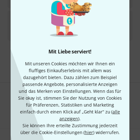
10,50
€
Contrik
CCL90-P2
Sofort lieferbar
10,50
€
Mit Liebe serviert!
Kostenloser Versand ab 29 €
Alle Preise inkl. MwSt.
Mit unseren Cookies möchten wir Ihnen ein
fluffiges Einkaufserlebnis mit allem was
dazugehört bieten. Dazu zählen zum Beispiel
passende Angebote, personalisierte Anzeigen
und das Merken von Einstellungen. Wenn das für
Gefällt Ihnen, was Sie sehen?
Sie okay ist, stimmen Sie der Nutzung von Cookies
für Präferenzen, Statistiken und Marketing
Teilen
Hilfe & Feedback
einfach durch einen Klick auf „Geht klar“ zu (
alle
anzeigen
).
Sie können Ihre erteilte Zustimmung jederzeit
über die Cookie-Einstellungen (
hier
) widerrufen.