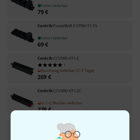
Sofort lieferbar
79
€
Contrik
PowerBAR X CPBX-T1-T3
Sofort lieferbar
69
€
Contrik
CCV5RD-6T1-C
1
Kurzfristig lieferbar (2–5 Tage)
269
€
Contrik
CCV5RD-6T1-2C
In 1–2 Wochen lieferbar
279
€
Contrik
CCL75-P2
2
Sofort lieferbar