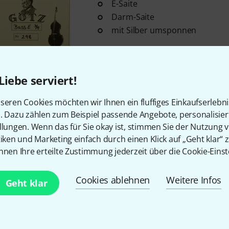
E-Saite
Darm-Saite
mit Silber umsponnen
Sofort lieferbar
Liebe serviert!
Conrad Götz
Pfitzner String Gut
3
seren Cookies möchten wir Ihnen ein fluffiges Einkaufserlebn
A-Saite
n. Dazu zählen zum Beispiel passende Angebote, personalisie
llungen. Wenn das für Sie okay ist, stimmen Sie der Nutzung 
Darm-Saite
tiken und Marketing einfach durch einen Klick auf „Geht klar“ z
mit Silber umsponnen
nnen Ihre erteilte Zustimmung jederzeit über die Cookie-Einst
Auf Anfrage
Cookies ablehnen
Weitere Infos
Geht klar
Conrad Götz
Pfitzner Gut String 
3
C-Saite