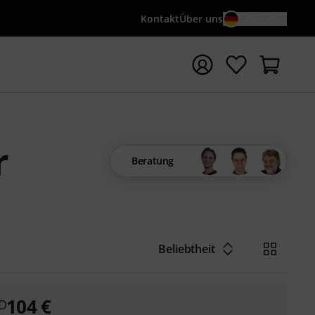
Kontakt
Über uns
DE / €
e mit Suchwort {searchTerm} starten
r
Beratung
Beliebtheit
104
€
 D