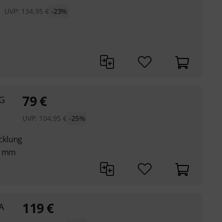
UVP:
134,95
€
-23%
79
€
 G
UVP:
104,95
€
-25%
cklung
20 mm
119
€
A