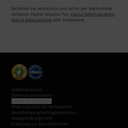
Bezahlen Sie vertraulich und sicher per Nachnahme,
Vorkasse, PayPal, Amazon Pay,
Klarna Sofort bezahlen
,
Klarna Ratenzahlung
oder Kreditkarte.
AGB
/
Impressum
Datenschutzhinweise
Cookie-Einstellungen
Widerrufsrecht für Verbraucher
Bestellvorgang/Vertragsabschluss
Mängelhaftungsrecht
Erklärung zur Barrierefreiheit