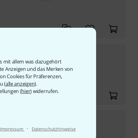
129
€
 A SW
is mit allem was dazugehört
UVP:
164,95
€
-22%
rte Anzeigen und das Merken von
von Cookies für Präferenzen,
u (
alle anzeigen
).
ellungen (
hier
) widerrufen.
55
€
C
·
Impressum
Datenschutzhinweise
UVP:
74,95
€
-27%