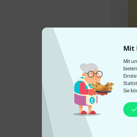
Mit 
Mit un
biete
Einste
Statis
Sie kö