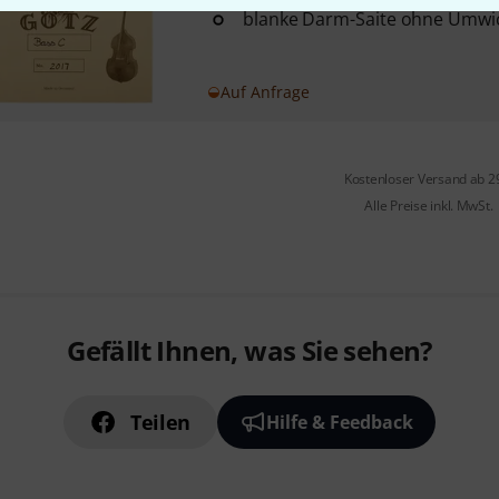
blanke Darm-Saite ohne Umwi
Auf Anfrage
Kostenloser Versand ab 2
Alle Preise inkl. MwSt.
Gefällt Ihnen, was Sie sehen?
Teilen
Hilfe & Feedback