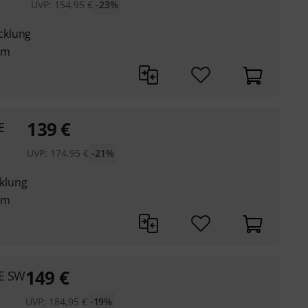
UVP:
154,95
€
-23%
cklung
mm
139
€
E
UVP:
174,95
€
-21%
klung
mm
149
€
 E SW
UVP:
184,95
€
-19%