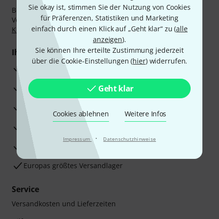
Sie okay ist, stimmen Sie der Nutzung von Cookies
Bezahlen Sie vertraulich und sicher per Nachnahme,
für Präferenzen, Statistiken und Marketing
Vorkasse, PayPal, Amazon Pay,
Klarna Sofort bezahlen
,
einfach durch einen Klick auf „Geht klar“ zu (
alle
Klarna Ratenzahlung
oder Kreditkarte.
anzeigen
).
Sie können Ihre erteilte Zustimmung jederzeit
Ihre Vorteile
über die Cookie-Einstellungen (
hier
) widerrufen.
3 Jahre Thomann Garantie
30 Tage Money-Back-Garantie
Geht klar
Reparaturservice
Cookies ablehnen
Weitere Infos
Beratung durch Fachexperten
·
Impressum
Datenschutzhinweise
Zufriedenheitsgarantie
Europas größtes Versandlager
Service
Versandkosten und Lieferzeiten