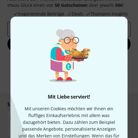
etwas Glück einen von
50 Gutscheinen
über jeweils
50€
!
Inspirierende Beiträge
Deals
Thomann Insights
E-Mail-Adresse
*
Jetzt anmelden
Mit Klick auf „Jetzt anmelden“ stimmen Sie dem Erhalt von E-Mail-
Werbung und einer Messung des E-Mail-Nutzungsverhaltens zu. Die
Abmeldung ist jederzeit möglich. Weitere Informationen finden Sie in
unseren
Datenschutzhinweisen
.
* Pflichtfeld
Mit Liebe serviert!
Sicher einkaufen & bezahlen
Mit unseren Cookies möchten wir Ihnen ein
fluffiges Einkaufserlebnis mit allem was
dazugehört bieten. Dazu zählen zum Beispiel
passende Angebote, personalisierte Anzeigen
und das Merken von Einstellungen. Wenn das für