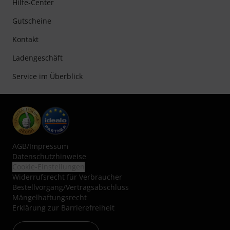
Hilfe-Center
Gutscheine
Kontakt
Ladengeschäft
Service im Überblick
AGB
/
Impressum
Datenschutzhinweise
Cookie-Einstellungen
Widerrufsrecht für Verbraucher
Bestellvorgang/Vertragsabschluss
Mängelhaftungsrecht
Erklärung zur Barrierefreiheit