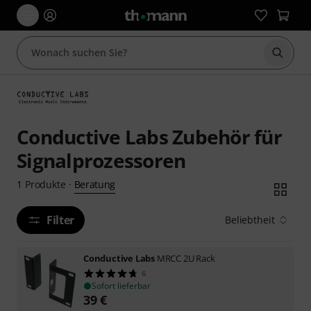
Suche 
Conductive Labs Zubehör für
Signalprozessoren
Beratung
1
Produkte
·
Filter
Beliebtheit
Conductive Labs
MRCC 2U Rack
6
Sofort lieferbar
39
€