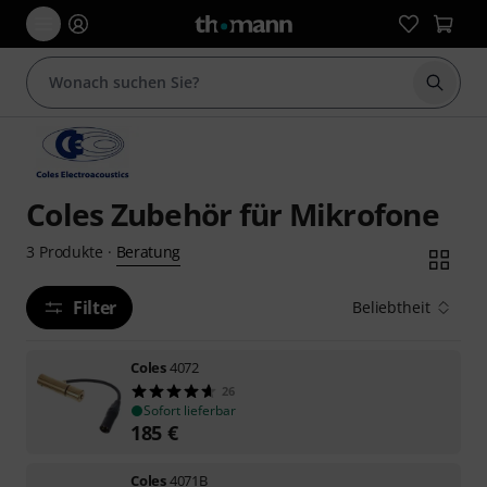
Suche 
Coles Zubehör für Mikrofone
Beratung
3
Produkte
·
Filter
Beliebtheit
Coles
4072
26
Sofort lieferbar
185
€
Coles
4071B