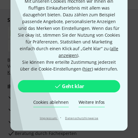
Mit unseren Cookies möchten wir Ihnen ein
fluffiges Einkaufserlebnis mit allem was
dazugehört bieten. Dazu zählen zum Beispiel
Sicher einkaufen & bezahlen
passende Angebote, personalisierte Anzeigen
und das Merken von Einstellungen. Wenn das für
Sie okay ist, stimmen Sie der Nutzung von Cookies
für Präferenzen, Statistiken und Marketing
einfach durch einen Klick auf „Geht klar“ zu (
alle
anzeigen
).
Bezahlen Sie vertraulich und sicher per Nachnahme,
Sie können Ihre erteilte Zustimmung jederzeit
Vorkasse, PayPal, Amazon Pay,
Klarna Sofort bezahlen
,
über die Cookie-Einstellungen (
hier
) widerrufen.
Klarna Ratenzahlung
oder Kreditkarte.
Geht klar
Ihre Vorteile
3 Jahre Thomann Garantie
Cookies ablehnen
Weitere Infos
30 Tage Money-Back-Garantie
·
Impressum
Datenschutzhinweise
Reparaturservice
Beratung durch Fachexperten