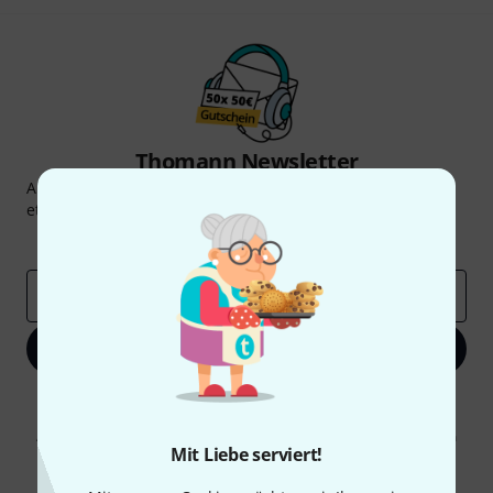
Thomann Newsletter
Abonniere den Thomann Newsletter und gewinne mit
etwas Glück einen von
50 Gutscheinen
über jeweils
50€
!
Inspirierende Beiträge
Deals
Thomann Insights
E-Mail-Adresse
*
Jetzt anmelden
Mit Klick auf „Jetzt anmelden“ stimmen Sie dem Erhalt von E-Mail-
Werbung und einer Messung des E-Mail-Nutzungsverhaltens zu. Die
Abmeldung ist jederzeit möglich. Weitere Informationen finden Sie in
Mit Liebe serviert!
unseren
Datenschutzhinweisen
.
* Pflichtfeld