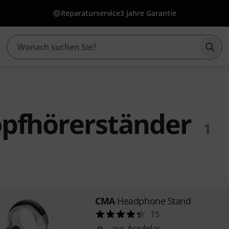
Reparaturservice
3 Jahre Garantie
Such
pfhörerständer
1
CMA
Headphone Stand
15
aus Acrylglas