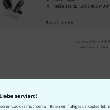
Maße (HxTxB): 240 x 80 x140 
Sofort lieferbar
Kostenloser Versand ab 2
Alle Preise inkl. MwSt.
Gefällt Ihnen, was Sie sehen?
Liebe serviert!
Teilen
Hilfe & Feedback
seren Cookies möchten wir Ihnen ein fluffiges Einkaufserlebn