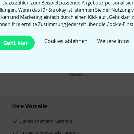
n. Dazu zählen zum Beispiel passende Angebote, personalisie
llungen. Wenn das für Sie okay ist, stimmen Sie der Nutzung 
tiken und Marketing einfach durch einen Klick auf „Geht klar“ z
nnen Ihre erteilte Zustimmung jederzeit über die Cookie-Einst
E-Mail-Adresse
*
 gewinne mit etwas Glück
Cookies ablehnen
Weitere Infos
Geht klar
50€
!
Mit Klick auf „Jetzt anmelden“ stimmen
Nutzungsverhaltens zu. Die Abmeldung is
Datenschutzhinweisen
.
* Pflichtfeld
Ihre Vorteile
3 Jahre Thomann Garantie
30 Tage Money-Back-Garantie