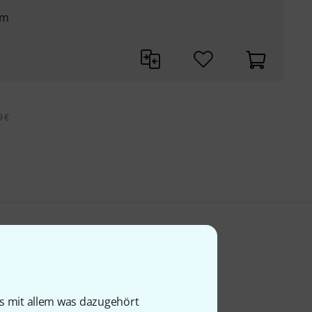
mm
9 €
is mit allem was dazugehört