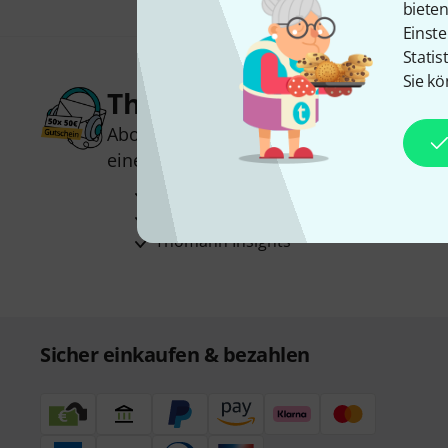
biete
Einste
Statis
Sie kö
Thomann Newsletter
Abonniere den Thomann Newsletter und
einen von
50 Gutscheinen
über jeweils
Inspirierende Beiträge
Deals
Thomann Insights
Sicher einkaufen & bezahlen