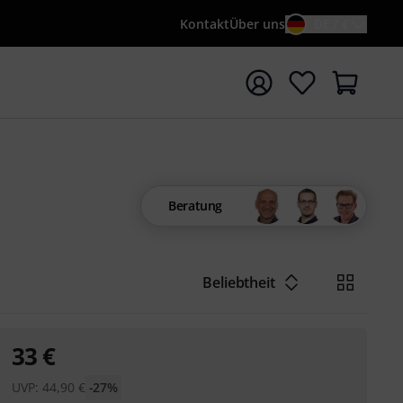
Kontakt
Über uns
DE / €
e mit Suchwort {searchTerm} starten
Beratung
Beliebtheit
33
€
UVP:
44,90
€
-27%