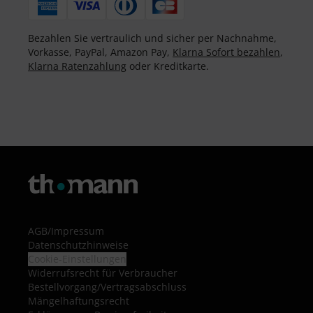
Bezahlen Sie vertraulich und sicher per Nachnahme,
Vorkasse, PayPal, Amazon Pay,
Klarna Sofort bezahlen
,
Klarna Ratenzahlung
oder Kreditkarte.
AGB
/
Impressum
Datenschutzhinweise
Cookie-Einstellungen
Widerrufsrecht für Verbraucher
Bestellvorgang/Vertragsabschluss
Mängelhaftungsrecht