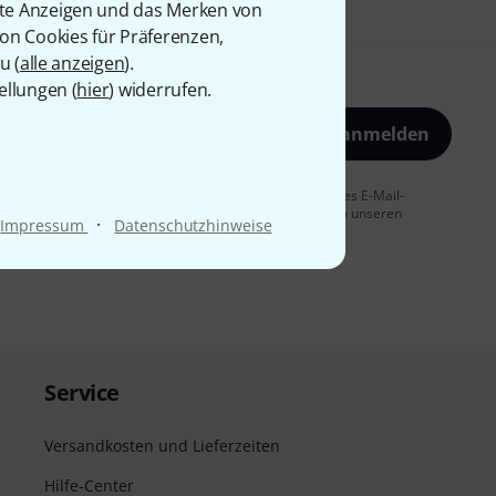
rte Anzeigen und das Merken von
von Cookies für Präferenzen,
u (
alle anzeigen
).
ellungen (
hier
) widerrufen.
Jetzt anmelden
 Sie dem Erhalt von E-Mail-Werbung und einer Messung des E-Mail-
t jederzeit möglich. Weitere Informationen finden Sie in unseren
·
Impressum
Datenschutzhinweise
Service
Versandkosten und Lieferzeiten
Hilfe-Center