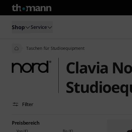
Shop
Service
Taschen für Studioequipment
Clavia No
Studioeq
Filter
Preisbereich
Von (€)
Bis (€)