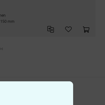
emen
 x 150 mm
9 €