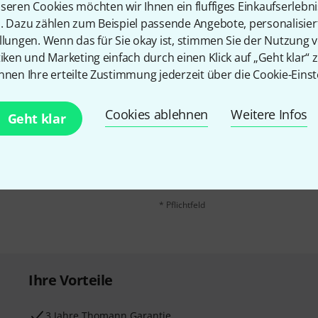
seren Cookies möchten wir Ihnen ein fluffiges Einkaufserlebn
n. Dazu zählen zum Beispiel passende Angebote, personalisie
llungen. Wenn das für Sie okay ist, stimmen Sie der Nutzung 
tiken und Marketing einfach durch einen Klick auf „Geht klar“ z
nnen Ihre erteilte Zustimmung jederzeit über die Cookie-Einst
Cookies ablehnen
Weitere Infos
E-Mail-Adresse
*
Geht klar
 gewinne mit etwas Glück
50€
!
Mit Klick auf „Jetzt anmelden“ stimmen
Nutzungsverhaltens zu. Die Abmeldung is
Datenschutzhinweisen
.
* Pflichtfeld
Ihre Vorteile
3 Jahre Thomann Garantie