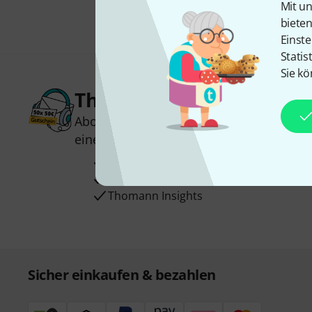
Mit un
biete
Einste
Statis
Sie kö
Thomann Newsletter
Abonniere den Thomann Newsletter und
einen von
50 Gutscheinen
über jeweils
Inspirierende Beiträge
Deals
Thomann Insights
Sicher einkaufen & bezahlen