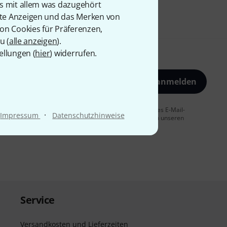
is mit allem was dazugehört
rte Anzeigen und das Merken von
von Cookies für Präferenzen,
u (
alle anzeigen
).
ellungen (
hier
) widerrufen.
Jetzt anmelden
 Sie dem Erhalt von E-Mail-Werbung und einer Messung des E-Mail-
·
Impressum
Datenschutzhinweise
t jederzeit möglich. Weitere Informationen finden Sie in unseren
Service
Versandkosten und Lieferzeiten