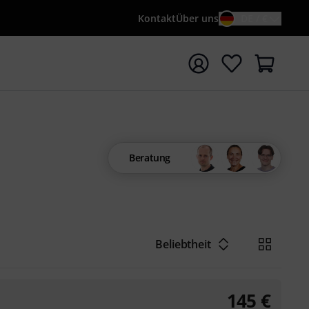
Kontakt
Über uns
DE / €
e mit Suchwort {searchTerm} starten
Beratung
Beliebtheit
145
€