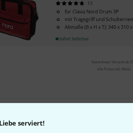
13
für Clavia Nord Drum 3P
mit Tragegriff und Schulterri
Abmaße (B x H x T): 340 x 310
Sofort lieferbar
Kostenloser Versand ab 2
Alle Preise inkl. MwSt.
Gefällt Ihnen, was Sie sehen?
Liebe serviert!
Teilen
Hilfe & Feedback