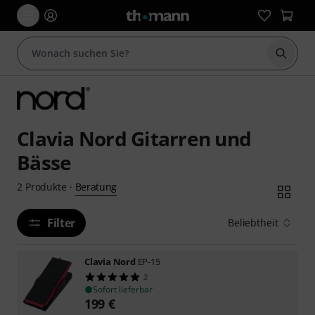
Suche 
Clavia Nord Gitarren und
Bässe
Beratung
2
Produkte
·
Filter
Beliebtheit
Clavia Nord
EP-15
2
Sofort lieferbar
199
€