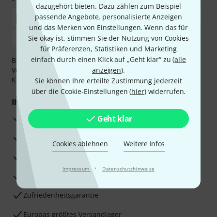
dazugehört bieten. Dazu zählen zum Beispiel
passende Angebote, personalisierte Anzeigen
und das Merken von Einstellungen. Wenn das für
Sie okay ist, stimmen Sie der Nutzung von Cookies
für Präferenzen, Statistiken und Marketing
einfach durch einen Klick auf „Geht klar“ zu (
alle
Bezahlen Sie vertraulich und sicher per Nachnahme,
Vorkasse, PayPal, Amazon Pay,
anzeigen
Klarna Sofort bezahlen
).
,
Klarna Ratenzahlung
oder Kreditkarte.
Sie können Ihre erteilte Zustimmung jederzeit
über die Cookie-Einstellungen (
hier
) widerrufen.
Ihre Vorteile
3 Jahre Thomann Garantie
Geht klar
30 Tage Money-Back-Garantie
Cookies ablehnen
Weitere Infos
Reparaturservice
·
Impressum
Datenschutzhinweise
Beratung durch Fachexperten
Zufriedenheitsgarantie
Europas größtes Versandlager