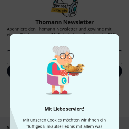
Thomann Newsletter
Abonniere den Thomann Newsletter und gewinne mit
etwas Glück einen von
50 Gutscheinen
über jeweils
50€
!
Inspirierende Beiträge
Deals
Thomann Insights
E-Mail-Adresse
*
Jetzt anmelden
Mit Klick auf „Jetzt anmelden“ stimmen Sie dem Erhalt von E-Mail-
Werbung und einer Messung des E-Mail-Nutzungsverhaltens zu. Die
Abmeldung ist jederzeit möglich. Weitere Informationen finden Sie in
unseren
Datenschutzhinweisen
.
* Pflichtfeld
Mit Liebe serviert!
Mit unseren Cookies möchten wir Ihnen ein
fluffiges Einkaufserlebnis mit allem was
Sicher einkaufen & bezahlen