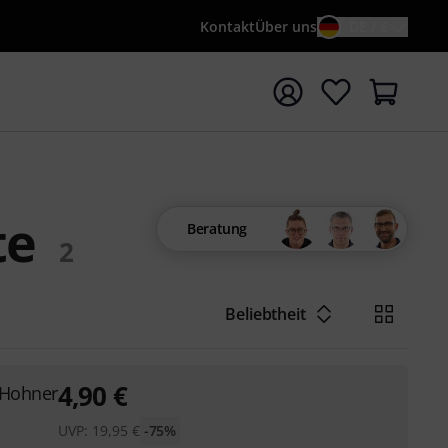
Kontakt
Über uns
DE / €
e mit Suchwort {searchTerm} starten
te
Beratung
2
Beliebtheit
4,90
€
 Hohner
UVP:
19,95
€
-75%