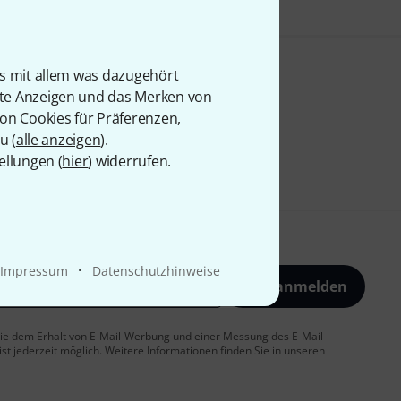
is mit allem was dazugehört
rte Anzeigen und das Merken von
von Cookies für Präferenzen,
u (
alle anzeigen
).
ellungen (
hier
) widerrufen.
·
Impressum
Datenschutzhinweise
Jetzt anmelden
 Sie dem Erhalt von E-Mail-Werbung und einer Messung des E-Mail-
t jederzeit möglich. Weitere Informationen finden Sie in unseren