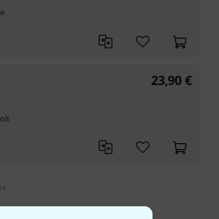
se
23,90
€
olt
9 €