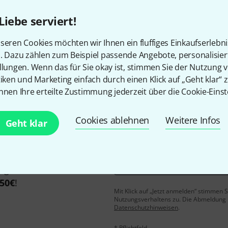
Liebe serviert!
seren Cookies möchten wir Ihnen ein fluffiges Einkaufserlebn
Gefällt Ihnen, was Sie sehen?
n. Dazu zählen zum Beispiel passende Angebote, personalisie
llungen. Wenn das für Sie okay ist, stimmen Sie der Nutzung 
Teilen
Hilfe & Feedback
tiken und Marketing einfach durch einen Klick auf „Geht klar“ z
nnen Ihre erteilte Zustimmung jederzeit über die Cookie-Einst
Cookies ablehnen
Weitere Infos
Geht klar
E-Mail-Adresse
*
 gewinne mit etwas Glück
50€
!
Mit Klick auf „Jetzt anmelden“ stimmen
Nutzungsverhaltens zu. Die Abmeldung is
Datenschutzhinweisen
.
* Pflichtfeld