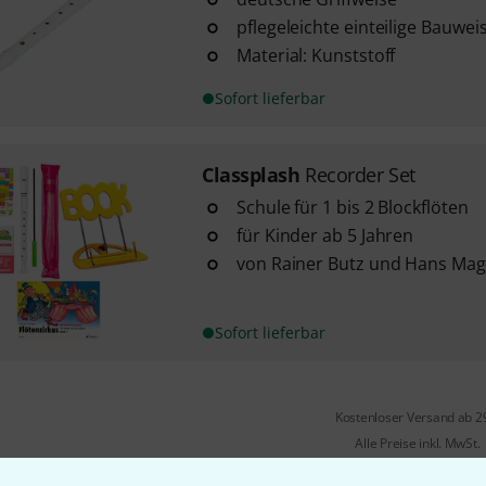
pflegeleichte einteilige Bauwei
Material: Kunststoff
Sofort lieferbar
Classplash
Recorder Set
Schule für 1 bis 2 Blockflöten
für Kinder ab 5 Jahren
von Rainer Butz und Hans Mag
Sofort lieferbar
Kostenloser Versand ab 2
Alle Preise inkl. MwSt.