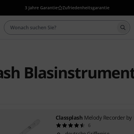
3 Jahre Garantie
Zufriedenheitsgarantie
Such
ash Blasinstrumen
Classplash
Melody Recorder by
6
deutsche Griffweise