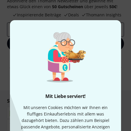
Abonniere den Thomann Newsletter und gewinne mit
etwas Glück einen von
50 Gutscheinen
über jeweils
50€
!
Inspirierende Beiträge
Deals
Thomann Insights
E-Mail-Adresse
*
Jetzt anmelden
Mit Klick auf „Jetzt anmelden“ stimmen Sie dem Erhalt von E-Mail-
Werbung und einer Messung des E-Mail-Nutzungsverhaltens zu. Die
Abmeldung ist jederzeit möglich. Weitere Informationen finden Sie in
unseren
Datenschutzhinweisen
.
* Pflichtfeld
Mit Liebe serviert!
Sicher einkaufen & bezahlen
Mit unseren Cookies möchten wir Ihnen ein
fluffiges Einkaufserlebnis mit allem was
dazugehört bieten. Dazu zählen zum Beispiel
passende Angebote, personalisierte Anzeigen