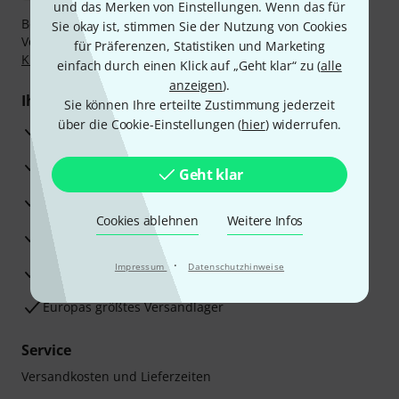
und das Merken von Einstellungen. Wenn das für
Bezahlen Sie vertraulich und sicher per Nachnahme,
Sie okay ist, stimmen Sie der Nutzung von Cookies
Vorkasse, PayPal, Amazon Pay,
Klarna Sofort bezahlen
,
für Präferenzen, Statistiken und Marketing
Klarna Ratenzahlung
oder Kreditkarte.
einfach durch einen Klick auf „Geht klar“ zu (
alle
anzeigen
).
Ihre Vorteile
Sie können Ihre erteilte Zustimmung jederzeit
über die Cookie-Einstellungen (
hier
) widerrufen.
3 Jahre Thomann Garantie
30 Tage Money-Back-Garantie
Geht klar
Reparaturservice
Cookies ablehnen
Weitere Infos
Beratung durch Fachexperten
·
Impressum
Datenschutzhinweise
Zufriedenheitsgarantie
Europas größtes Versandlager
Service
Versandkosten und Lieferzeiten