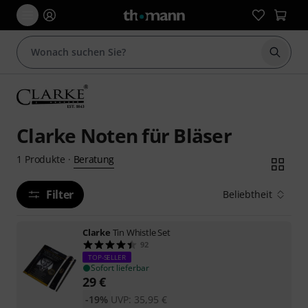
Suche 
Clarke Noten für Bläser
Beratung
1
Produkte
·
Filter
Beliebtheit
Clarke
Tin Whistle Set
92
TOP-SELLER
Sofort lieferbar
29
€
-19%
UVP:
35,95
€