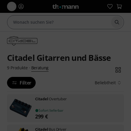
Suche 
Citadel Gitarren und Bässe
Beratung
9
Produkte
·
Filter
Beliebtheit
Citadel
Overtuber
Sofort lieferbar
299
€
Citadel
Bus Driver