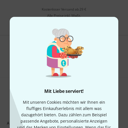
Kostenloser Versand ab 29 €
Alle Preise inkl. MwSt.
Gefällt Ihnen, was Sie sehen?
Teilen
Hilfe & Feedback
Mit Liebe serviert!
Mit unseren Cookies möchten wir Ihnen ein
fluffiges Einkaufserlebnis mit allem was
dazugehört bieten. Dazu zählen zum Beispiel
Thomann Newsletter
passende Angebote, personalisierte Anzeigen
Abonniere den Thomann Newsletter und gewinne mit
und das Merken von Einstellungen. Wenn das für