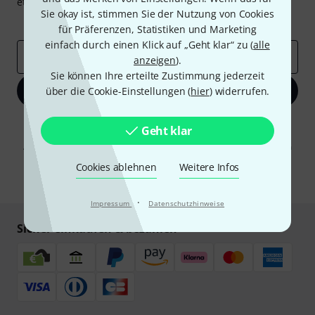
etwas Glück einen von
50 Gutscheinen
über jeweils
50€
!
Sie okay ist, stimmen Sie der Nutzung von Cookies
Inspirierende Beiträge
Deals
Thomann Insights
für Präferenzen, Statistiken und Marketing
einfach durch einen Klick auf „Geht klar“ zu (
alle
E-Mail-Adresse
*
anzeigen
).
Sie können Ihre erteilte Zustimmung jederzeit
Jetzt anmelden
über die Cookie-Einstellungen (
hier
) widerrufen.
Mit Klick auf „Jetzt anmelden“ stimmen Sie dem Erhalt von E-Mail-
Geht klar
Werbung und einer Messung des E-Mail-Nutzungsverhaltens zu. Die
Abmeldung ist jederzeit möglich. Weitere Informationen finden Sie in
unseren
Datenschutzhinweisen
.
Cookies ablehnen
Weitere Infos
* Pflichtfeld
·
Impressum
Datenschutzhinweise
Sicher einkaufen & bezahlen