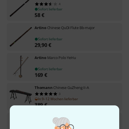
4
Sofort lieferbar
58
€
Artino
Chinese QuDi Flute Bb-major
Sofort lieferbar
29,90
€
Artino
Marco Polo YeHu
Sofort lieferbar
169
€
Thomann
Chinese GuZheng II-A
3
In 9–12 Wochen lieferbar
389
€
Artino
Chinese QuDi Flute E-major
Sofort lieferbar