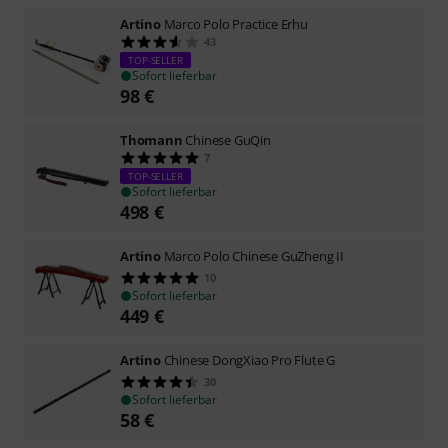
Artino
Marco Polo Practice Erhu
43
TOP-SELLER
Sofort lieferbar
98
€
Thomann
Chinese GuQin
7
TOP-SELLER
Sofort lieferbar
498
€
Artino
Marco Polo Chinese GuZheng II
10
Sofort lieferbar
449
€
Artino
Chinese DongXiao Pro Flute G
30
Sofort lieferbar
58
€