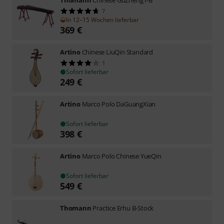
Thomann
Chinese GuZheng I-B
7
In 12–15 Wochen lieferbar
369
€
Artino
Chinese LiuQin Standard
1
Sofort lieferbar
249
€
Artino
Marco Polo DaGuangXian
Sofort lieferbar
398
€
Artino
Marco Polo Chinese YueQin
Sofort lieferbar
549
€
Thomann
Practice Erhu B-Stock