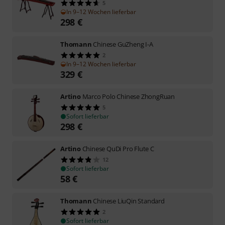
5
In 9–12 Wochen lieferbar
298
€
Thomann
Chinese GuZheng I-A
2
In 9–12 Wochen lieferbar
329
€
Artino
Marco Polo Chinese ZhongRuan
5
Sofort lieferbar
298
€
Artino
Chinese QuDi Pro Flute C
12
Sofort lieferbar
58
€
Thomann
Chinese LiuQin Standard
2
Sofort lieferbar