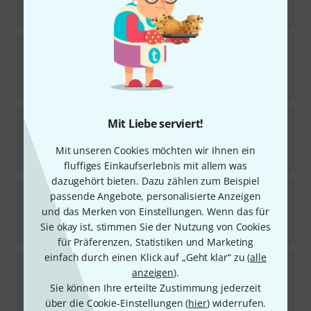
29,90
€
Thomann
Chinese GuZheng IV
1
Sofort lieferbar
479
€
Artino
Chinese QuDi Flute F-major
Mit Liebe serviert!
4
Sofort lieferbar
Mit unseren Cookies möchten wir Ihnen ein
29,90
€
fluffiges Einkaufserlebnis mit allem was
dazugehört bieten. Dazu zählen zum Beispiel
Artino
Marco Polo Chinese GuZheng
passende Angebote, personalisierte Anzeigen
6
und das Merken von Einstellungen. Wenn das für
Sofort lieferbar
Sie okay ist, stimmen Sie der Nutzung von Cookies
429
€
für Präferenzen, Statistiken und Marketing
einfach durch einen Klick auf „Geht klar“ zu (
alle
Artino
Chinese QuDi Pro Flute A
anzeigen
).
Sie können Ihre erteilte Zustimmung jederzeit
Sofort lieferbar
58
€
über die Cookie-Einstellungen (
hier
) widerrufen.