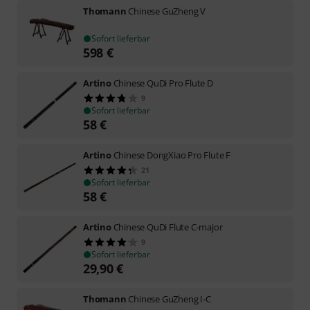
Thomann
Chinese GuZheng V
Sofort lieferbar
598
€
Artino
Chinese QuDi Pro Flute D
9
Sofort lieferbar
58
€
Artino
Chinese DongXiao Pro Flute F
21
Sofort lieferbar
58
€
Artino
Chinese QuDi Flute C-major
9
Sofort lieferbar
29,90
€
Thomann
Chinese GuZheng I-C