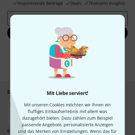
Inspirierende Beiträge
Deals
Thomann Insights
E-Mail-Adresse
*
Jetzt anmelden
Mit Klick auf „Jetzt anmelden“ stimmen Sie dem Erhalt von E-Mail-
Werbung und einer Messung des E-Mail-Nutzungsverhaltens zu. Die
Abmeldung ist jederzeit möglich. Weitere Informationen finden Sie in
unseren
Datenschutzhinweisen
.
* Pflichtfeld
Sicher einkaufen & bezahlen
Mit Liebe serviert!
Mit unseren Cookies möchten wir Ihnen ein
fluffiges Einkaufserlebnis mit allem was
dazugehört bieten. Dazu zählen zum Beispiel
passende Angebote, personalisierte Anzeigen
Bezahlen Sie vertraulich und sicher per Nachnahme,
und das Merken von Einstellungen. Wenn das für