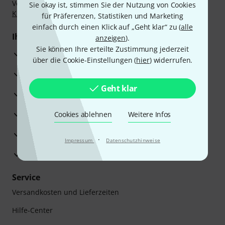
Vorkasse, PayPal, Amazon Pay,
Klarna Sofort bezahlen
,
Sie okay ist, stimmen Sie der Nutzung von Cookies
Klarna Ratenzahlung
oder Kreditkarte.
für Präferenzen, Statistiken und Marketing
einfach durch einen Klick auf „Geht klar“ zu (
alle
Ihre Vorteile
anzeigen
).
Sie können Ihre erteilte Zustimmung jederzeit
3 Jahre Thomann Garantie
über die Cookie-Einstellungen (
hier
) widerrufen.
30 Tage Money-Back-Garantie
Geht klar
Reparaturservice
Beratung durch Fachexperten
Cookies ablehnen
Weitere Infos
Zufriedenheitsgarantie
·
Impressum
Datenschutzhinweise
Europas größtes Versandlager
Service
Versandkosten und Lieferzeiten
Hilfe-Center