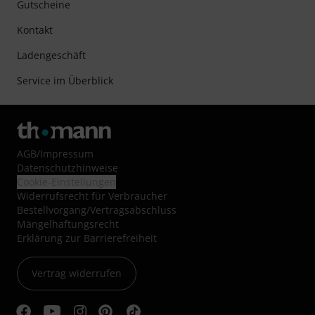
Gutscheine
Kontakt
Ladengeschäft
Service im Überblick
AGB
/
Impressum
Datenschutzhinweise
Cookie-Einstellungen
Widerrufsrecht für Verbraucher
Bestellvorgang/Vertragsabschluss
Mängelhaftungsrecht
Erklärung zur Barrierefreiheit
Vertrag widerrufen