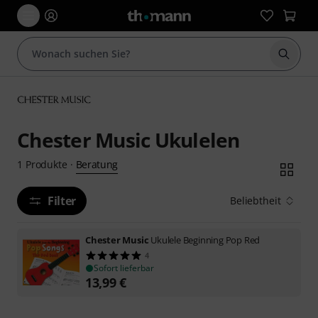
Suche 
Chester Music Ukulelen
Beratung
1
Produkte
·
Filter
Beliebtheit
Chester Music
Ukulele Beginning Pop Red
4
Sofort lieferbar
13,99
€