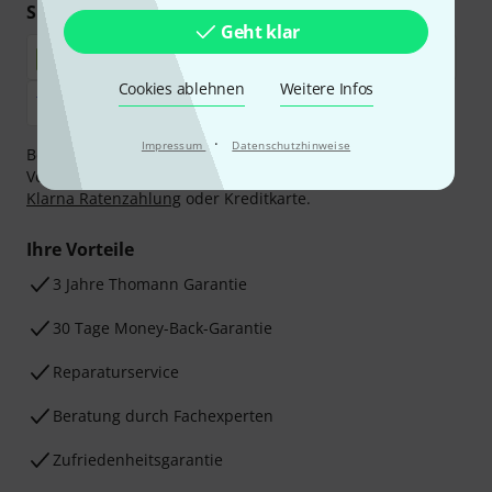
Sicher einkaufen & bezahlen
Geht klar
Cookies ablehnen
Weitere Infos
·
Impressum
Datenschutzhinweise
Bezahlen Sie vertraulich und sicher per Nachnahme,
Vorkasse, PayPal, Amazon Pay,
Klarna Sofort bezahlen
,
Klarna Ratenzahlung
oder Kreditkarte.
Ihre Vorteile
3 Jahre Thomann Garantie
30 Tage Money-Back-Garantie
Reparaturservice
Beratung durch Fachexperten
Zufriedenheitsgarantie