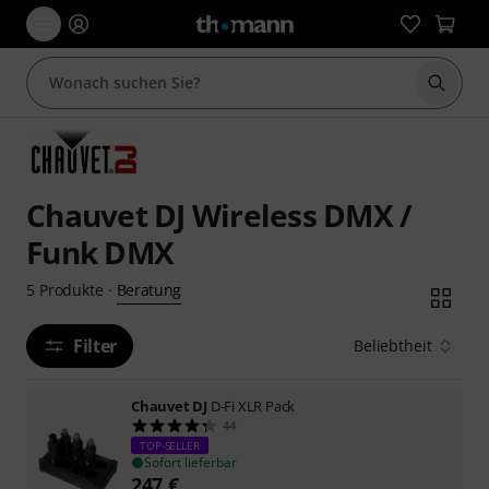
Suche 
Chauvet DJ Wireless DMX /
Funk DMX
Beratung
5
Produkte
·
Filter
Beliebtheit
Chauvet DJ
D-Fi XLR Pack
44
TOP-SELLER
Sofort lieferbar
247
€