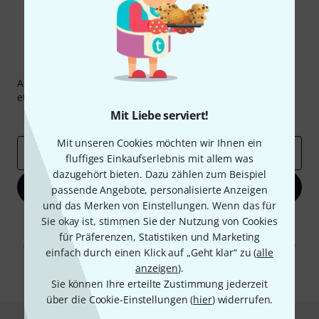
Thomann Newsletter
Abonniere den Thomann Newsletter und gewinne mit
etwas Glück einen von
50 Gutscheinen
über jeweils
50€
!
Mit Liebe serviert!
Inspirierende Beiträge
Deals
Thomann Insights
Mit unseren Cookies möchten wir Ihnen ein
E-Mail-Adresse
*
fluffiges Einkaufserlebnis mit allem was
dazugehört bieten. Dazu zählen zum Beispiel
Jetzt anmelden
passende Angebote, personalisierte Anzeigen
und das Merken von Einstellungen. Wenn das für
Sie okay ist, stimmen Sie der Nutzung von Cookies
Mit Klick auf „Jetzt anmelden“ stimmen Sie dem Erhalt von E-Mail-
Werbung und einer Messung des E-Mail-Nutzungsverhaltens zu. Die
für Präferenzen, Statistiken und Marketing
Abmeldung ist jederzeit möglich. Weitere Informationen finden Sie in
einfach durch einen Klick auf „Geht klar“ zu (
alle
unseren
Datenschutzhinweisen
.
anzeigen
).
* Pflichtfeld
Sie können Ihre erteilte Zustimmung jederzeit
über die Cookie-Einstellungen (
hier
) widerrufen.