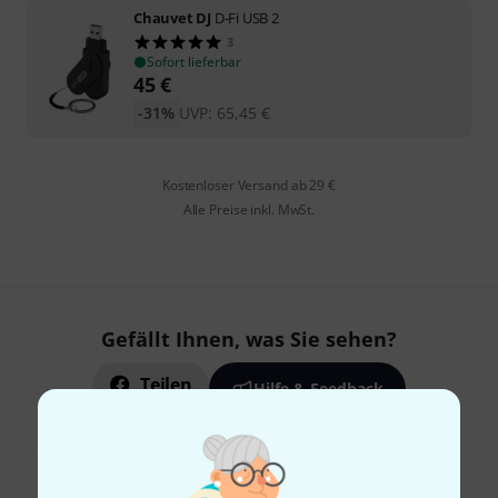
Chauvet DJ
D-Fi USB 2
3
Sofort lieferbar
45
€
-31%
UVP:
65,45
€
Kostenloser Versand ab 29 €
Alle Preise inkl. MwSt.
Gefällt Ihnen, was Sie sehen?
Teilen
Hilfe & Feedback