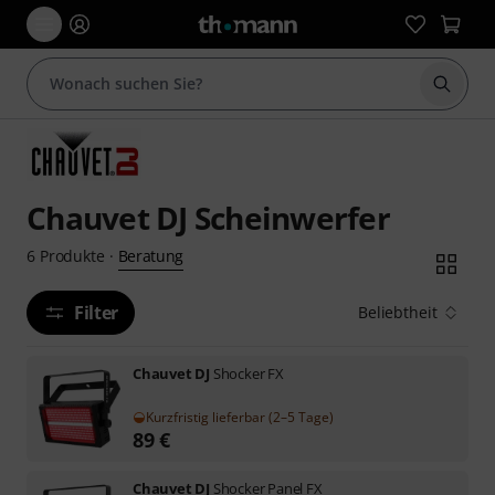
Suche 
Chauvet DJ Scheinwerfer
Beratung
6
Produkte
·
Filter
Beliebtheit
Chauvet DJ
Shocker FX
Kurzfristig lieferbar (2–5 Tage)
89
€
Chauvet DJ
Shocker Panel FX