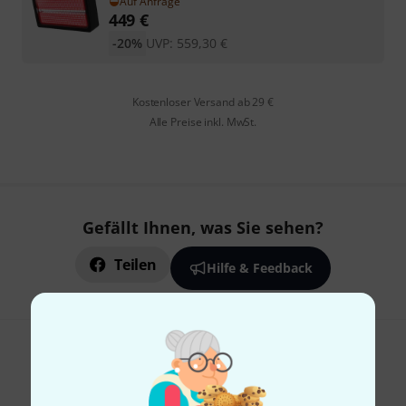
Auf Anfrage
449
€
-20%
UVP:
559,30
€
Kostenloser Versand ab 29 €
Alle Preise inkl. MwSt.
Gefällt Ihnen, was Sie sehen?
Teilen
Hilfe & Feedback