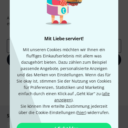
Thomann Newsletter
Abonniere den Thomann Newsletter und gewinne mit
etwas Glück einen von
50 Gutscheinen
über jeweils
50€
!
Inspirierende Beiträge
Deals
Thomann Insights
Mit Liebe serviert!
E-Mail-Adresse
*
Mit unseren Cookies möchten wir Ihnen ein
fluffiges Einkaufserlebnis mit allem was
Jetzt anmelden
dazugehört bieten. Dazu zählen zum Beispiel
passende Angebote, personalisierte Anzeigen
Mit Klick auf „Jetzt anmelden“ stimmen Sie dem Erhalt von E-Mail-
und das Merken von Einstellungen. Wenn das für
Werbung und einer Messung des E-Mail-Nutzungsverhaltens zu. Die
Sie okay ist, stimmen Sie der Nutzung von Cookies
Abmeldung ist jederzeit möglich. Weitere Informationen finden Sie in
für Präferenzen, Statistiken und Marketing
unseren
Datenschutzhinweisen
.
einfach durch einen Klick auf „Geht klar“ zu (
alle
* Pflichtfeld
anzeigen
).
Sie können Ihre erteilte Zustimmung jederzeit
über die Cookie-Einstellungen (
hier
) widerrufen.
Sicher einkaufen & bezahlen