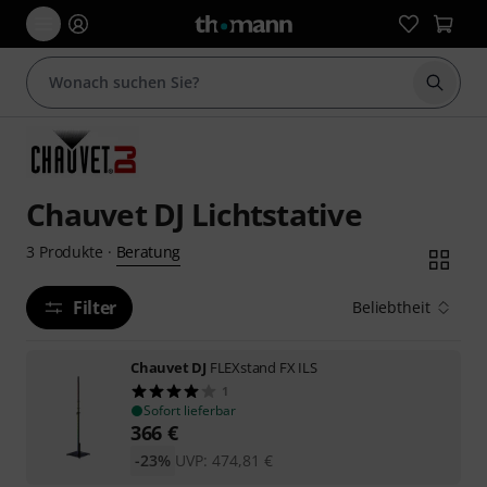
Suche 
Chauvet DJ Lichtstative
Beratung
3
Produkte
·
Filter
Beliebtheit
Chauvet DJ
FLEXstand FX ILS
1
Sofort lieferbar
366
€
-23%
UVP:
474,81
€