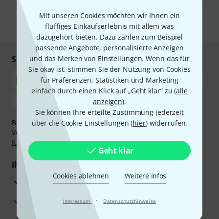
Abmeldung ist jederzeit möglich. Weitere Informationen finden Sie in
unseren
Datenschutzhinweisen
.
Mit unseren Cookies möchten wir Ihnen ein
fluffiges Einkaufserlebnis mit allem was
* Pflichtfeld
dazugehört bieten. Dazu zählen zum Beispiel
passende Angebote, personalisierte Anzeigen
Sicher einkaufen & bezahlen
und das Merken von Einstellungen. Wenn das für
Sie okay ist, stimmen Sie der Nutzung von Cookies
für Präferenzen, Statistiken und Marketing
einfach durch einen Klick auf „Geht klar“ zu (
alle
anzeigen
).
Sie können Ihre erteilte Zustimmung jederzeit
Bezahlen Sie vertraulich und sicher per Nachnahme,
über die Cookie-Einstellungen (
hier
) widerrufen.
Vorkasse, PayPal, Amazon Pay,
Klarna Sofort bezahlen
,
Klarna Ratenzahlung
oder Kreditkarte.
Geht klar
Ihre Vorteile
Cookies ablehnen
Weitere Infos
3 Jahre Thomann Garantie
30 Tage Money-Back-Garantie
·
Impressum
Datenschutzhinweise