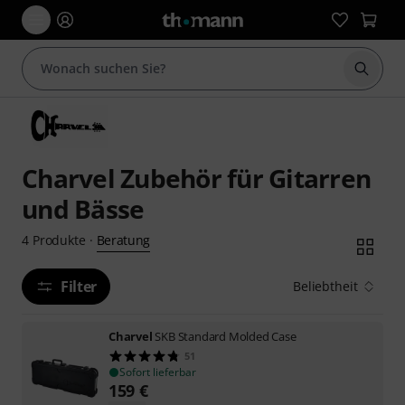
Suche 
Charvel Zubehör für Gitarren
und Bässe
Beratung
4
Produkte
·
Filter
Beliebtheit
Charvel
SKB Standard Molded Case
51
Sofort lieferbar
159
€