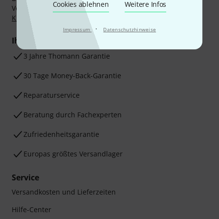
Cookies ablehnen
Weitere Infos
Vorkasse, PayPal, Amazon Pay,
Klarna Sofort bezahlen
,
Klarna Ratenzahlung
oder Kreditkarte.
·
Impressum
Datenschutzhinweise
Ihre Vorteile
3 Jahre Thomann Garantie
30 Tage Money-Back-Garantie
Reparaturservice
Beratung durch Fachexperten
Zufriedenheitsgarantie
Europas größtes Versandlager
Service
Versandkosten und Lieferzeiten
Hilfe-Center