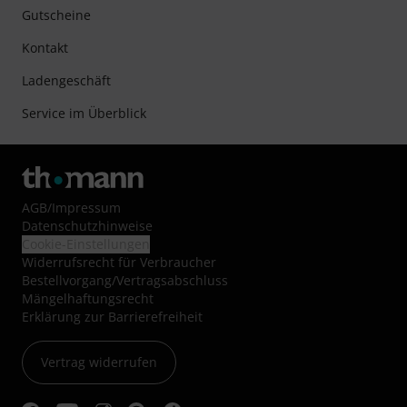
Gutscheine
Kontakt
Ladengeschäft
Service im Überblick
AGB
/
Impressum
Datenschutzhinweise
Cookie-Einstellungen
Widerrufsrecht für Verbraucher
Bestellvorgang/Vertragsabschluss
Mängelhaftungsrecht
Erklärung zur Barrierefreiheit
Vertrag widerrufen