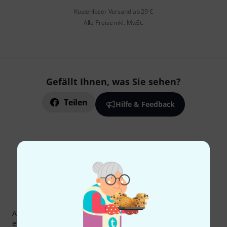
Kostenloser Versand ab 29 €
Alle Preise inkl. MwSt.
Gefällt Ihnen, was Sie sehen?
Teilen
Hilfe & Feedback
Thomann Newsletter
Abonniere den Thomann Newsletter und gewinne mit
etwas Glück einen von
50 Gutscheinen
über jeweils
50€
!