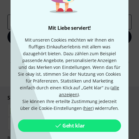
Inspirierende Beiträge
Deals
Thomann Insights
E-Mail-Adresse
*
Mit Liebe serviert!
Jetzt anmelden
Mit unseren Cookies möchten wir Ihnen ein
fluffiges Einkaufserlebnis mit allem was
Mit Klick auf „Jetzt anmelden“ stimmen Sie dem Erhalt von E-Mail-
dazugehört bieten. Dazu zählen zum Beispiel
Werbung und einer Messung des E-Mail-Nutzungsverhaltens zu. Die
passende Angebote, personalisierte Anzeigen
Abmeldung ist jederzeit möglich. Weitere Informationen finden Sie in
unseren
Datenschutzhinweisen
.
und das Merken von Einstellungen. Wenn das für
Sie okay ist, stimmen Sie der Nutzung von Cookies
* Pflichtfeld
für Präferenzen, Statistiken und Marketing
einfach durch einen Klick auf „Geht klar“ zu (
alle
anzeigen
).
Sicher einkaufen & bezahlen
Sie können Ihre erteilte Zustimmung jederzeit
über die Cookie-Einstellungen (
hier
) widerrufen.
Geht klar
Bezahlen Sie vertraulich und sicher per Nachnahme,