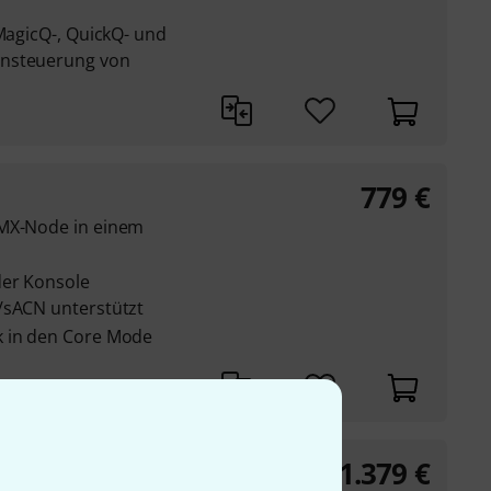
 MagicQ-, QuickQ- und
rnsteuerung von
779
€
DMX-Node in einem
der Konsole
/sACN unterstützt
k in den Core Mode
1.379
€
rt Node