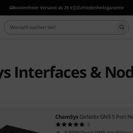
kostenfreier Versand ab 29 €
Zufriedenheitsgarantie
Such
s Interfaces & No
ChamSys
GeNetix GN5 5 Port N
3
5 RDM Direct DMX-Anschlüsse