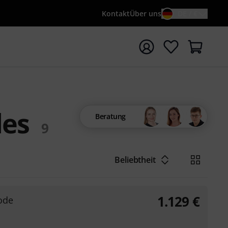
Kontakt
Über uns
DE / €
e mit Suchwort {searchTerm} starten
des
Beratung
9
Beliebtheit
1.129
€
ode