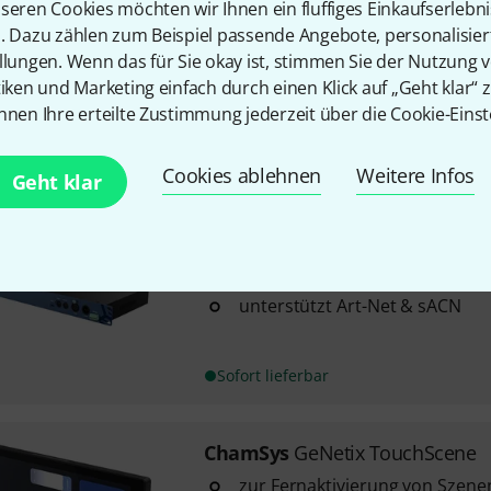
seren Cookies möchten wir Ihnen ein fluffiges Einkaufserlebn
mit Ethernet RJ45 Anschlüsse (
n. Dazu zählen zum Beispiel passende Angebote, personalisie
10 RDM-DMX-Ports für Eingan
llungen. Wenn das für Sie okay ist, stimmen Sie der Nutzung 
unterstützt Art-Net & sACN
tiken und Marketing einfach durch einen Klick auf „Geht klar“ z
nnen Ihre erteilte Zustimmung jederzeit über die Cookie-Einst
Sofort lieferbar
Cookies ablehnen
Weitere Infos
Geht klar
ChamSys
GeNetix GN10 10P Po
mit Phoenix-Schraubklemmen (
10 RDM-DMX-Ports für Eingan
unterstützt Art-Net & sACN
Sofort lieferbar
ChamSys
GeNetix TouchScene
zur Fernaktivierung von Szene