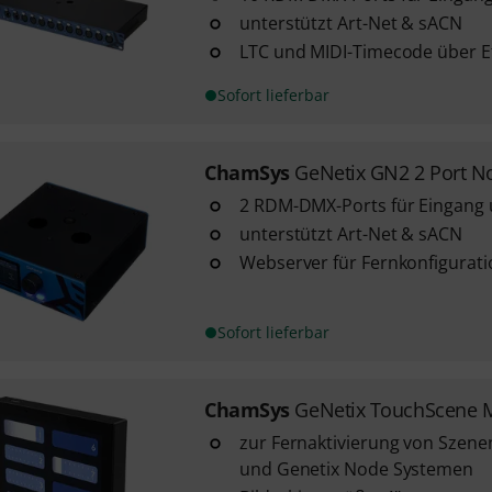
unterstützt Art-Net & sACN
LTC und MIDI-Timecode über E
Sofort lieferbar
ChamSys
GeNetix GN2 2 Port N
2 RDM-DMX-Ports für Eingang
unterstützt Art-Net & sACN
Webserver für Fernkonfigurati
Sofort lieferbar
ChamSys
GeNetix TouchScene M
zur Fernaktivierung von Szene
und Genetix Node Systemen