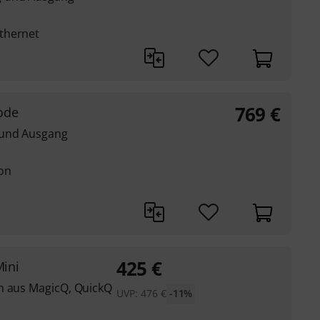
thernet
769
€
ode
 und Ausgang
on
425
€
ini
n aus MagicQ, QuickQ
UVP:
476
€
-11%