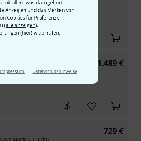
is mit allem was dazugehört
R-Variante)
rte Anzeigen und das Merken von
g und Ausgang
von Cookies für Präferenzen,
u (
alle anzeigen
).
ellungen (
hier
) widerrufen.
1.489
€
rt Node
·
P-Variante)
Impressum
Datenschutzhinweise
g und Ausgang
729
€
n aus MagicQ, QuickQ