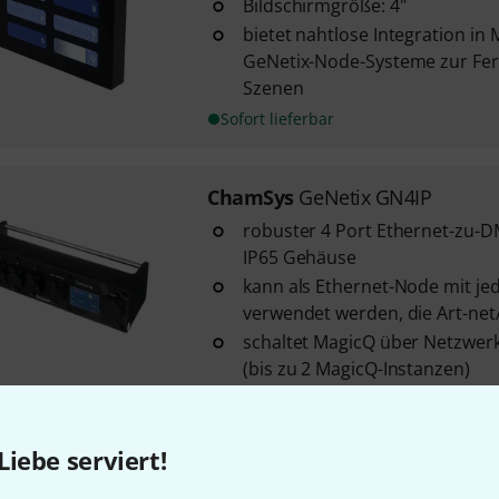
Bildschirmgröße: 4"
bietet nahtlose Integration in
GeNetix-Node-Systeme zur Fe
Szenen
Sofort lieferbar
ChamSys
GeNetix GN4IP
robuster 4 Port Ethernet-zu-
IP65 Gehäuse
kann als Ethernet-Node mit je
verwendet werden, die Art-net
schaltet MagicQ über Netzwer
(bis zu 2 MagicQ-Instanzen)
Sofort lieferbar
Liebe serviert!
ChamSys
GeNetix GN10 10R Po