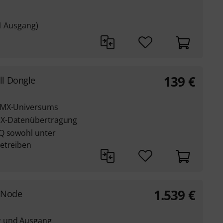
 1 Ausgang)
139
€
l Dongle
 DMX-Universums
MX-Datenübertragung
cQ sowohl unter
etreiben
1.539
€
 Node
g und Ausgang