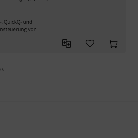
-, QuickQ- und
rnsteuerung von
9 €