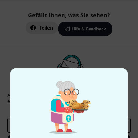
Gefällt Ihnen, was Sie sehen?
Teilen
Hilfe & Feedback
Thomann Newsletter
Abonniere den Thomann Newsletter und gewinne mit
etwas Glück einen von
50 Gutscheinen
über jeweils
50€
!
Inspirierende Beiträge
Deals
Thomann Insights
E-Mail-Adresse
*