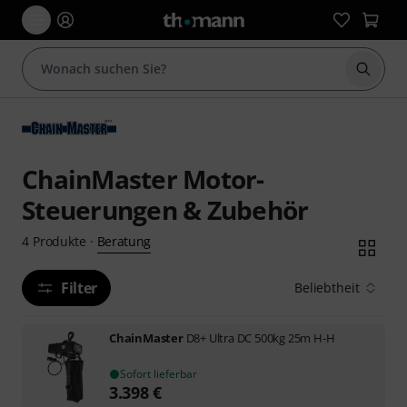
Suche 
ChainMaster Motor-
Steuerungen & Zubehör
Beratung
4
Produkte
·
Filter
Beliebtheit
ChainMaster
D8+ Ultra DC 500kg 25m H-H
Sofort lieferbar
3.398
€