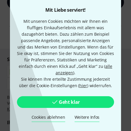
Jetzt anmelden
Mit Liebe serviert!
Mit Klick auf „Jetzt anmelden“ stimmen Sie dem Erhalt von E-Mail-
Werbung und einer Messung des E-Mail-Nutzungsverhaltens zu. Die
Mit unseren Cookies möchten wir Ihnen ein
Abmeldung ist jederzeit möglich. Weitere Informationen finden Sie in
fluffiges Einkaufserlebnis mit allem was
unseren
Datenschutzhinweisen
.
dazugehört bieten. Dazu zählen zum Beispiel
* Pflichtfeld
passende Angebote, personalisierte Anzeigen
und das Merken von Einstellungen. Wenn das für
Sie okay ist, stimmen Sie der Nutzung von Cookies
Sicher einkaufen & bezahlen
für Präferenzen, Statistiken und Marketing
einfach durch einen Klick auf „Geht klar“ zu (
alle
anzeigen
).
Sie können Ihre erteilte Zustimmung jederzeit
über die Cookie-Einstellungen (
hier
) widerrufen.
Bezahlen Sie vertraulich und sicher per Nachnahme,
Geht klar
Vorkasse, PayPal, Amazon Pay,
Klarna Sofort bezahlen
,
Klarna Ratenzahlung
oder Kreditkarte.
Cookies ablehnen
Weitere Infos
Ihre Vorteile