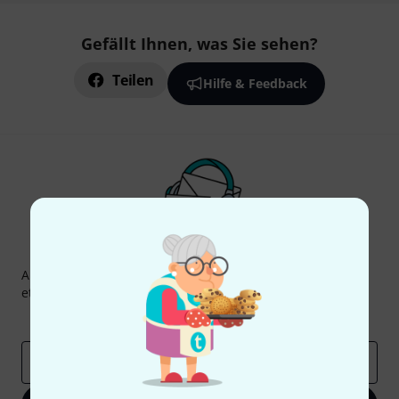
Gefällt Ihnen, was Sie sehen?
Teilen
Hilfe & Feedback
Thomann Newsletter
Abonniere den Thomann Newsletter und gewinne mit
etwas Glück einen von
50 Gutscheinen
über jeweils
50€
!
Inspirierende Beiträge
Deals
Thomann Insights
E-Mail-Adresse
*