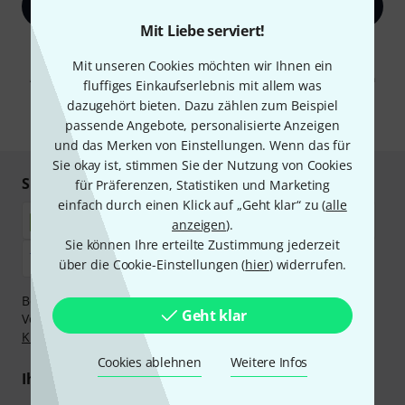
Jetzt anmelden
Mit Liebe serviert!
Mit Klick auf „Jetzt anmelden“ stimmen Sie dem Erhalt von E-Mail-
Werbung und einer Messung des E-Mail-Nutzungsverhaltens zu. Die
Mit unseren Cookies möchten wir Ihnen ein
Abmeldung ist jederzeit möglich. Weitere Informationen finden Sie in
fluffiges Einkaufserlebnis mit allem was
unseren
Datenschutzhinweisen
.
dazugehört bieten. Dazu zählen zum Beispiel
* Pflichtfeld
passende Angebote, personalisierte Anzeigen
und das Merken von Einstellungen. Wenn das für
Sie okay ist, stimmen Sie der Nutzung von Cookies
Sicher einkaufen & bezahlen
für Präferenzen, Statistiken und Marketing
einfach durch einen Klick auf „Geht klar“ zu (
alle
anzeigen
).
Sie können Ihre erteilte Zustimmung jederzeit
über die Cookie-Einstellungen (
hier
) widerrufen.
Bezahlen Sie vertraulich und sicher per Nachnahme,
Geht klar
Vorkasse, PayPal, Amazon Pay,
Klarna Sofort bezahlen
,
Klarna Ratenzahlung
oder Kreditkarte.
Cookies ablehnen
Weitere Infos
Ihre Vorteile