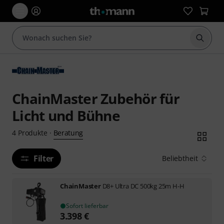
Suche 
ChainMaster Zubehör für
Licht und Bühne
Beratung
4
Produkte
·
Filter
Beliebtheit
ChainMaster
D8+ Ultra DC 500kg 25m H-H
Sofort lieferbar
3.398
€