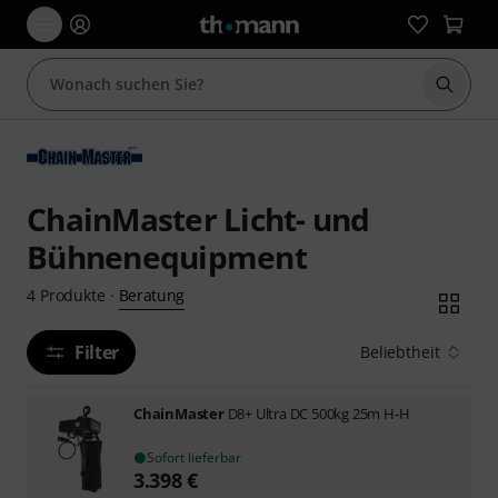
Suche 
ChainMaster Licht- und
Bühnenequipment
Beratung
4
Produkte
·
Filter
Beliebtheit
ChainMaster
D8+ Ultra DC 500kg 25m H-H
Sofort lieferbar
3.398
€