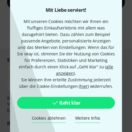
Jetzt anmelden
Mit Liebe serviert!
Mit Klick auf „Jetzt anmelden“ stimmen Sie dem Erhalt von E-Mail-
Werbung und einer Messung des E-Mail-Nutzungsverhaltens zu. Die
Mit unseren Cookies möchten wir Ihnen ein
Abmeldung ist jederzeit möglich. Weitere Informationen finden Sie in
fluffiges Einkaufserlebnis mit allem was
unseren
Datenschutzhinweisen
.
dazugehört bieten. Dazu zählen zum Beispiel
* Pflichtfeld
passende Angebote, personalisierte Anzeigen
und das Merken von Einstellungen. Wenn das für
Sie okay ist, stimmen Sie der Nutzung von Cookies
Sicher einkaufen & bezahlen
für Präferenzen, Statistiken und Marketing
einfach durch einen Klick auf „Geht klar“ zu (
alle
anzeigen
).
Sie können Ihre erteilte Zustimmung jederzeit
über die Cookie-Einstellungen (
hier
) widerrufen.
Bezahlen Sie vertraulich und sicher per Nachnahme,
Geht klar
Vorkasse, PayPal, Amazon Pay,
Klarna Sofort bezahlen
,
Klarna Ratenzahlung
oder Kreditkarte.
Cookies ablehnen
Weitere Infos
Ihre Vorteile