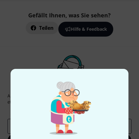
Gefällt Ihnen, was Sie sehen?
Teilen
Hilfe & Feedback
Thomann Newsletter
Abonniere den Thomann Newsletter und gewinne mit
etwas Glück einen von
50 Gutscheinen
über jeweils
50€
!
Inspirierende Beiträge
Deals
Thomann Insights
E-Mail-Adresse
*