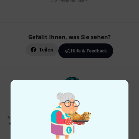
Alle Preise inkl. MwSt.
Gefällt Ihnen, was Sie sehen?
Teilen
Hilfe & Feedback
Thomann Newsletter
Abonniere den Thomann Newsletter und gewinne mit
etwas Glück einen von
50 Gutscheinen
über jeweils
50€
!
Inspirierende Beiträge
Deals
Thomann Insights