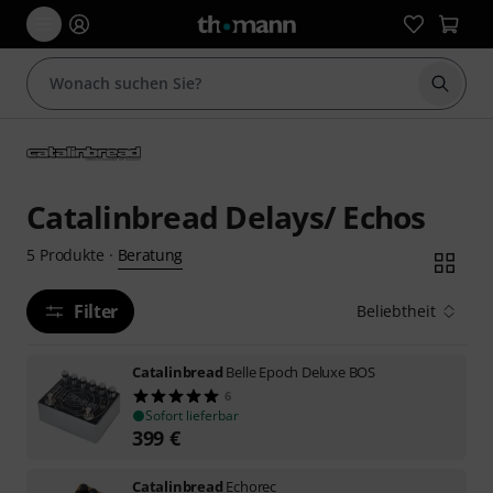
Suche 
Catalinbread Delays/ Echos
Beratung
5
Produkte
·
Filter
Beliebtheit
Catalinbread
Belle Epoch Deluxe BOS
6
Sofort lieferbar
399
€
Catalinbread
Echorec