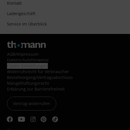
Kontakt
Ladengeschäft
Service im Überblick
AGB
/
Impressum
Datenschutzhinweise
Cookie-Einstellungen
Widerrufsrecht für Verbraucher
Bestellvorgang/Vertragsabschluss
Mängelhaftungsrecht
Erklärung zur Barrierefreiheit
Vertrag widerrufen