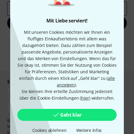
E-Mail-Adresse
*
Mit Liebe serviert!
Jetzt anmelden
Mit unseren Cookies möchten wir Ihnen ein
Mit Klick auf „Jetzt anmelden“ stimmen Sie dem Erhalt von E-Mail-
fluffiges Einkaufserlebnis mit allem was
Werbung und einer Messung des E-Mail-Nutzungsverhaltens zu. Die
dazugehört bieten. Dazu zählen zum Beispiel
Abmeldung ist jederzeit möglich. Weitere Informationen finden Sie in
passende Angebote, personalisierte Anzeigen
unseren
Datenschutzhinweisen
.
und das Merken von Einstellungen. Wenn das für
* Pflichtfeld
Sie okay ist, stimmen Sie der Nutzung von Cookies
für Präferenzen, Statistiken und Marketing
einfach durch einen Klick auf „Geht klar“ zu (
alle
Sicher einkaufen & bezahlen
anzeigen
).
Sie können Ihre erteilte Zustimmung jederzeit
über die Cookie-Einstellungen (
hier
) widerrufen.
Geht klar
Bezahlen Sie vertraulich und sicher per Nachnahme,
Vorkasse, PayPal, Amazon Pay,
Klarna Sofort bezahlen
,
Cookies ablehnen
Weitere Infos
Klarna Ratenzahlung
oder Kreditkarte.