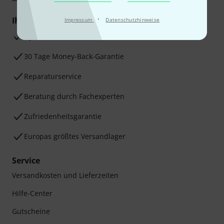
·
Ihre Vorteile
Impressum
Datenschutzhinweise
3 Jahre Thomann Garantie
30 Tage Money-Back-Garantie
Reparaturservice
Beratung durch Fachexperten
Zufriedenheitsgarantie
Europas größtes Versandlager
Service
Versandkosten und Lieferzeiten
Hilfe-Center
Gutscheine