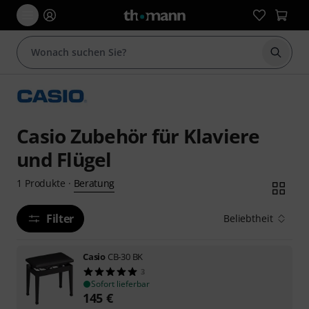
Suche 
Casio Zubehör für Klaviere
und Flügel
Beratung
1
Produkte
·
Filter
Beliebtheit
Casio
CB-30 BK
3
Sofort lieferbar
145
€