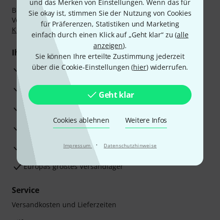
und das Merken von Einstellungen. Wenn das für
Bezahlen Sie vertraulich und sicher per Nachnahme,
Sie okay ist, stimmen Sie der Nutzung von Cookies
Vorkasse, PayPal, Amazon Pay,
Klarna Sofort bezahlen
,
für Präferenzen, Statistiken und Marketing
Klarna Ratenzahlung
oder Kreditkarte.
einfach durch einen Klick auf „Geht klar“ zu (
alle
anzeigen
).
Ihre Vorteile
Sie können Ihre erteilte Zustimmung jederzeit
über die Cookie-Einstellungen (
hier
) widerrufen.
3 Jahre Thomann Garantie
30 Tage Money-Back-Garantie
Geht klar
Reparaturservice
Cookies ablehnen
Weitere Infos
Beratung durch Fachexperten
·
Zufriedenheitsgarantie
Impressum
Datenschutzhinweise
Europas größtes Versandlager
Service
Versandkosten und Lieferzeiten