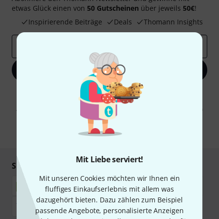
etwas Glück einen von
50 Gutscheinen
über jeweils
50€
!
Inspirierende Beiträge
Deals
Thomann Insights
E-Mail-Adresse
*
Jetzt anmelden
Mit Klick auf „Jetzt anmelden“ stimmen Sie dem Erhalt von E-Mail-
Werbung und einer Messung des E-Mail-Nutzungsverhaltens zu. Die
Abmeldung ist jederzeit möglich. Weitere Informationen finden Sie in
unseren
Datenschutzhinweisen
.
* Pflichtfeld
Mit Liebe serviert!
Sicher einkaufen & bezahlen
Mit unseren Cookies möchten wir Ihnen ein
fluffiges Einkaufserlebnis mit allem was
dazugehört bieten. Dazu zählen zum Beispiel
passende Angebote, personalisierte Anzeigen