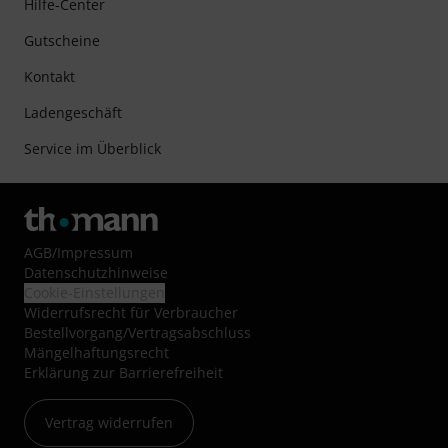
Hilfe-Center
Gutscheine
Kontakt
Ladengeschäft
Service im Überblick
AGB
/
Impressum
Datenschutzhinweise
Cookie-Einstellungen
Widerrufsrecht für Verbraucher
Bestellvorgang/Vertragsabschluss
Mängelhaftungsrecht
Erklärung zur Barrierefreiheit
Vertrag widerrufen