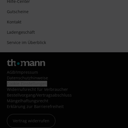
Hilfe-Center
Gutscheine
Kontakt
Ladengeschäft
Service im Überblick
AGB
/
Impressum
Datenschutzhinweise
Cookie-Einstellungen
Widerrufsrecht für Verbraucher
Bestellvorgang/Vertragsabschluss
Mängelhaftungsrecht
Erklärung zur Barrierefreiheit
Vertrag widerrufen