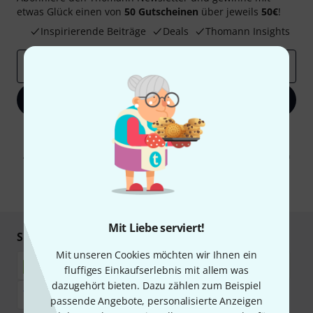
etwas Glück einen von
50 Gutscheinen
über jeweils
50€
!
Inspirierende Beiträge
Deals
Thomann Insights
E-Mail-Adresse
*
Jetzt anmelden
Mit Klick auf „Jetzt anmelden“ stimmen Sie dem Erhalt von E-Mail-
Werbung und einer Messung des E-Mail-Nutzungsverhaltens zu. Die
Abmeldung ist jederzeit möglich. Weitere Informationen finden Sie in
unseren
Datenschutzhinweisen
.
* Pflichtfeld
Mit Liebe serviert!
Sicher einkaufen & bezahlen
Mit unseren Cookies möchten wir Ihnen ein
fluffiges Einkaufserlebnis mit allem was
dazugehört bieten. Dazu zählen zum Beispiel
passende Angebote, personalisierte Anzeigen