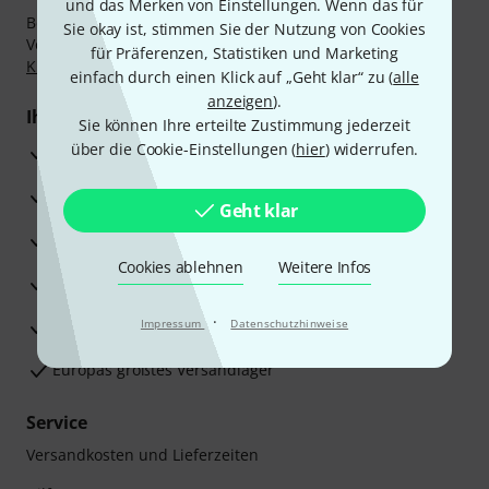
und das Merken von Einstellungen. Wenn das für
Bezahlen Sie vertraulich und sicher per Nachnahme,
Sie okay ist, stimmen Sie der Nutzung von Cookies
Vorkasse, PayPal, Amazon Pay,
Klarna Sofort bezahlen
,
für Präferenzen, Statistiken und Marketing
Klarna Ratenzahlung
oder Kreditkarte.
einfach durch einen Klick auf „Geht klar“ zu (
alle
anzeigen
).
Ihre Vorteile
Sie können Ihre erteilte Zustimmung jederzeit
über die Cookie-Einstellungen (
hier
) widerrufen.
3 Jahre Thomann Garantie
30 Tage Money-Back-Garantie
Geht klar
Reparaturservice
Cookies ablehnen
Weitere Infos
Beratung durch Fachexperten
·
Zufriedenheitsgarantie
Impressum
Datenschutzhinweise
Europas größtes Versandlager
Service
Versandkosten und Lieferzeiten