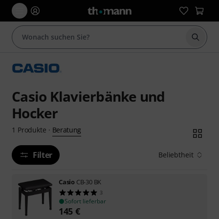
Suche 
Casio Klavierbänke und
Hocker
Beratung
1
Produkte
·
Filter
Beliebtheit
Casio
CB-30 BK
3
Sofort lieferbar
145
€