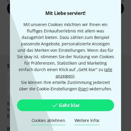
Jetzt anmelden
Mit Liebe serviert!
Mit Klick auf „Jetzt anmelden“ stimmen Sie dem Erhalt von E-Mail-
Mit unseren Cookies möchten wir Ihnen ein
Werbung und einer Messung des E-Mail-Nutzungsverhaltens zu. Die
fluffiges Einkaufserlebnis mit allem was
Abmeldung ist jederzeit möglich. Weitere Informationen finden Sie in
unseren
Datenschutzhinweisen
.
dazugehört bieten. Dazu zählen zum Beispiel
passende Angebote, personalisierte Anzeigen
* Pflichtfeld
und das Merken von Einstellungen. Wenn das für
Sie okay ist, stimmen Sie der Nutzung von Cookies
für Präferenzen, Statistiken und Marketing
Sicher einkaufen & bezahlen
einfach durch einen Klick auf „Geht klar“ zu (
alle
anzeigen
).
Sie können Ihre erteilte Zustimmung jederzeit
über die Cookie-Einstellungen (
hier
) widerrufen.
Bezahlen Sie vertraulich und sicher per Nachnahme,
Geht klar
Vorkasse, PayPal, Amazon Pay,
Klarna Sofort bezahlen
,
Klarna Ratenzahlung
oder Kreditkarte.
Cookies ablehnen
Weitere Infos
Ihre Vorteile