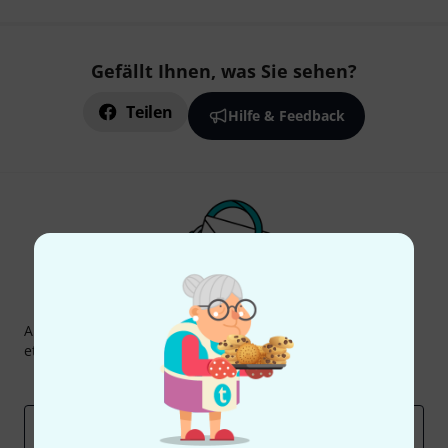
Gefällt Ihnen, was Sie sehen?
Teilen
Hilfe & Feedback
Thomann Newsletter
Abonniere den Thomann Newsletter und gewinne mit
etwas Glück einen von
50 Gutscheinen
über jeweils
50€
!
Inspirierende Beiträge
Deals
Thomann Insights
E-Mail-Adresse
*