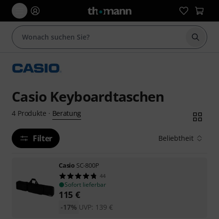
Suche 
Casio Keyboardtaschen
Beratung
4
Produkte
·
Filter
Beliebtheit
Casio
SC-800P
44
Sofort lieferbar
115
€
-17%
UVP:
139
€