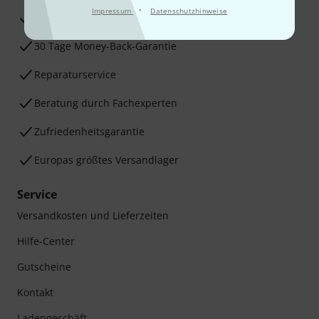
·
Impressum
Datenschutzhinweise
3 Jahre Thomann Garantie
30 Tage Money-Back-Garantie
Reparaturservice
Beratung durch Fachexperten
Zufriedenheitsgarantie
Europas größtes Versandlager
Service
Versandkosten und Lieferzeiten
Hilfe-Center
Gutscheine
Kontakt
Ladengeschäft