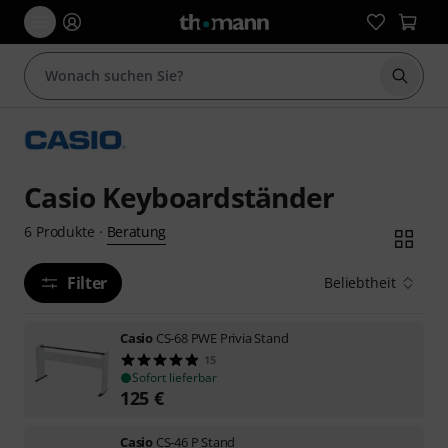
Suche 
Casio Keyboardständer
Beratung
6
Produkte
·
Filter
Beliebtheit
Casio
CS-68 PWE Privia Stand
15
Sofort lieferbar
125
€
Casio
CS-46 P Stand