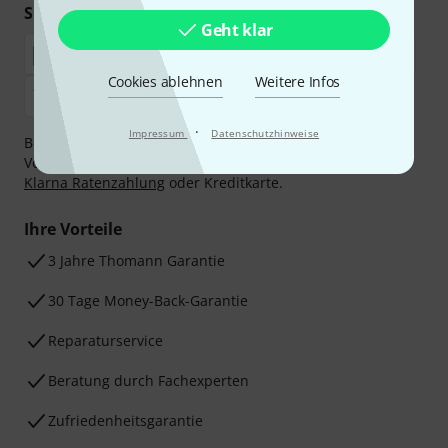
Sicher einkaufen & bezahlen
Geht klar
Cookies ablehnen
Weitere Infos
·
Impressum
Datenschutzhinweise
Bezahlen Sie vertraulich und sicher per Nachnahme,
Vorkasse, PayPal, Amazon Pay,
Klarna Sofort bezahlen
,
Klarna Ratenzahlung
oder Kreditkarte.
Ihre Vorteile
3 Jahre Thomann Garantie
30 Tage Money-Back-Garantie
Reparaturservice
Beratung durch Fachexperten
Zufriedenheitsgarantie