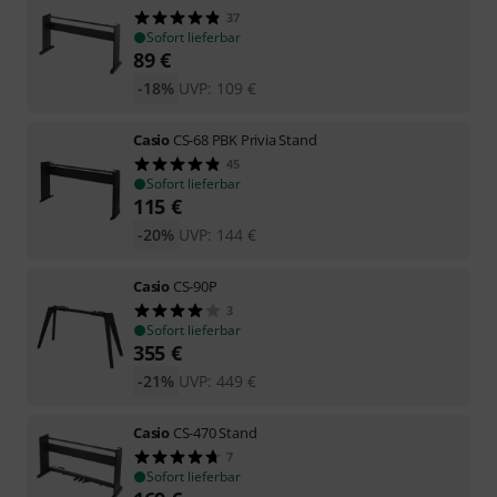
37
Sofort lieferbar
89
€
-18%
UVP:
109
€
Casio
CS-68 PBK Privia Stand
45
Sofort lieferbar
115
€
-20%
UVP:
144
€
Casio
CS-90P
3
Sofort lieferbar
355
€
-21%
UVP:
449
€
Casio
CS-470 Stand
7
Sofort lieferbar