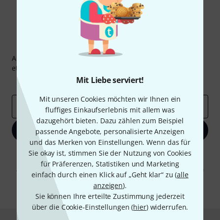
Thomann Newsletter
Abonniere den Thomann Newsletter und gewinne mit
etwas Glück einen von
50 Gutscheinen
über jeweils
50€
!
Mit Liebe serviert!
Inspirierende Beiträge
Deals
Thomann Insights
Mit unseren Cookies möchten wir Ihnen ein
E-Mail-Adresse
*
fluffiges Einkaufserlebnis mit allem was
dazugehört bieten. Dazu zählen zum Beispiel
Jetzt anmelden
passende Angebote, personalisierte Anzeigen
und das Merken von Einstellungen. Wenn das für
Sie okay ist, stimmen Sie der Nutzung von Cookies
Mit Klick auf „Jetzt anmelden“ stimmen Sie dem Erhalt von E-Mail-
Werbung und einer Messung des E-Mail-Nutzungsverhaltens zu. Die
für Präferenzen, Statistiken und Marketing
Abmeldung ist jederzeit möglich. Weitere Informationen finden Sie in
einfach durch einen Klick auf „Geht klar“ zu (
alle
unseren
Datenschutzhinweisen
.
anzeigen
).
* Pflichtfeld
Sie können Ihre erteilte Zustimmung jederzeit
über die Cookie-Einstellungen (
hier
) widerrufen.