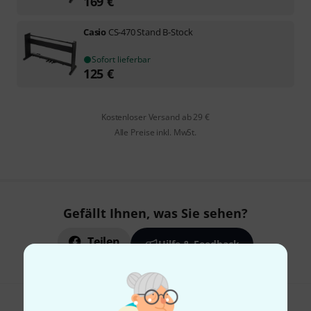
169
€
Casio
CS-470 Stand B-Stock
Sofort lieferbar
125
€
Kostenloser Versand ab 29 €
Alle Preise inkl. MwSt.
Gefällt Ihnen, was Sie sehen?
Teilen
Hilfe & Feedback