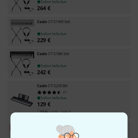
Sofort lieferbar
264
€
Casio
CT-S1WE Set
Sofort lieferbar
229
€
Casio
CT-S1BK Set
Sofort lieferbar
242
€
Casio
CT-S200 BK
27
Sofort lieferbar
129
€
-35%
UVP:
199
€
Casio
CT-S1RD Set