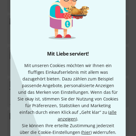
Sofort lieferbar
232
€
Casio
CT-S400 Set
Sofort lieferbar
230
€
Casio
CT-X3000 Deluxe Bundle
Mit Liebe serviert!
Sofort lieferbar
Mit unseren Cookies möchten wir Ihnen ein
338
€
fluffiges Einkaufserlebnis mit allem was
dazugehört bieten. Dazu zählen zum Beispiel
Casio
CT-S500 Deluxe Bundle
passende Angebote, personalisierte Anzeigen
und das Merken von Einstellungen. Wenn das für
Sofort lieferbar
Sie okay ist, stimmen Sie der Nutzung von Cookies
355
€
für Präferenzen, Statistiken und Marketing
einfach durch einen Klick auf „Geht klar“ zu (
alle
Casio
CT-S500 Set
anzeigen
).
Sie können Ihre erteilte Zustimmung jederzeit
Sofort lieferbar
289
€
über die Cookie-Einstellungen (
hier
) widerrufen.