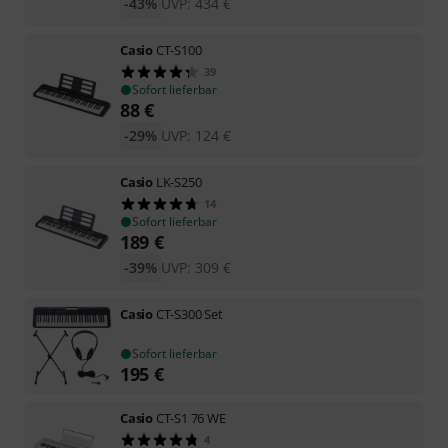
-43%
UVP:
434
€
Casio
CT-S100
39
Sofort lieferbar
88
€
-29%
UVP:
124
€
Casio
LK-S250
14
Sofort lieferbar
189
€
-39%
UVP:
309
€
Casio
CT-S300 Set
Sofort lieferbar
195
€
Casio
CT-S1 76 WE
4