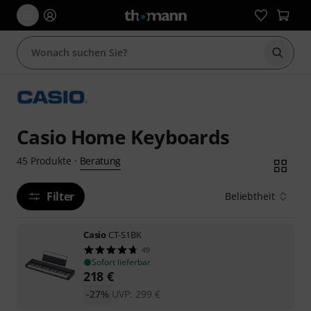
Suche 
Casio Home Keyboards
Beratung
45
Produkte
·
Filter
Beliebtheit
Casio
CT-S1BK
49
Sofort lieferbar
218
€
-27%
UVP:
299
€