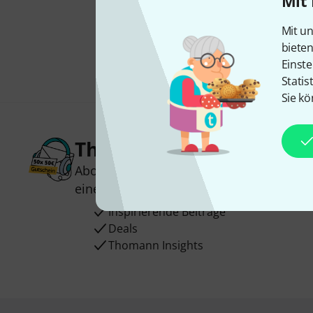
Mit 
Mit un
biete
Einste
Statis
Sie kö
Thomann Newsletter
Abonniere den Thomann Newsletter und
einen von
50 Gutscheinen
über jeweils
Inspirierende Beiträge
Deals
Thomann Insights