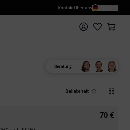
Kontakt
Über uns
DE / €
e mit Suchwort {searchTerm} starten
Beratung
Beliebtheit
70
€
-S360 und LKS450