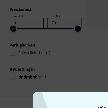
Preisbereich
Von (€)
Bis (€)
Verfügbarkeit
Sofort lieferbar
(1)
Bewertungen
1