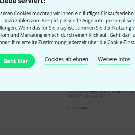
Gefällt Ihnen, was Sie sehen?
Liebe serviert!
seren Cookies möchten wir Ihnen ein fluffiges Einkaufserlebn
Teilen
Hilfe & Feedback
n. Dazu zählen zum Beispiel passende Angebote, personalisie
llungen. Wenn das für Sie okay ist, stimmen Sie der Nutzung 
tiken und Marketing einfach durch einen Klick auf „Geht klar“ z
nnen Ihre erteilte Zustimmung jederzeit über die Cookie-Einst
Cookies ablehnen
Weitere Infos
Geht klar
E-Mail-Adresse
*
 gewinne mit etwas Glück
50€
!
Mit Klick auf „Jetzt anmelden“ stimmen
Nutzungsverhaltens zu. Die Abmeldung is
Datenschutzhinweisen
.
* Pflichtfeld