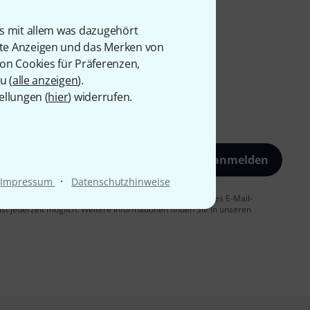
is mit allem was dazugehört
rte Anzeigen und das Merken von
von Cookies für Präferenzen,
u (
alle anzeigen
).
ellungen (
hier
) widerrufen.
Jetzt anmelden
·
Impressum
Datenschutzhinweise
 Sie dem Erhalt von E-Mail-Werbung und einer Messung des E-Mail-
t jederzeit möglich. Weitere Informationen finden Sie in unseren