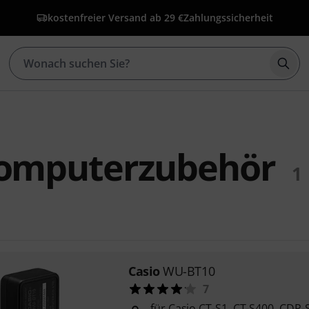
kostenfreier Versand ab 29 €
Zahlungssicherheit
Such
Computerzubehör
1
Casio
WU-BT10
7
für Casio CT-S1, CT-S400, CDP