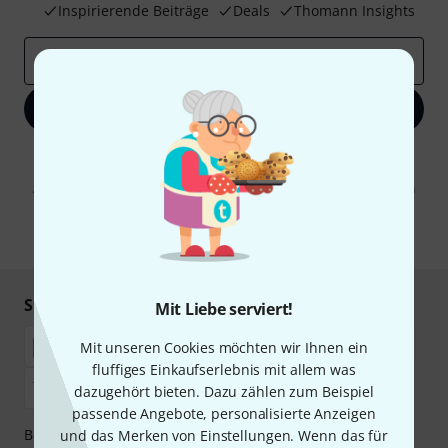
Inspirierende Beiträge
Deals
Thomann Insights
E-Mail-Adresse
*
Jetzt anmelden
Mit Klick auf „Jetzt anmelden“ stimmen Sie dem Erhalt von E-Mail-
Werbung und einer Messung des E-Mail-Nutzungsverhaltens zu. Die
Abmeldung ist jederzeit möglich. Weitere Informationen finden Sie in
unseren
Datenschutzhinweisen
.
* Pflichtfeld
Sicher einkaufen & bezahlen
Mit Liebe serviert!
Mit unseren Cookies möchten wir Ihnen ein
fluffiges Einkaufserlebnis mit allem was
dazugehört bieten. Dazu zählen zum Beispiel
passende Angebote, personalisierte Anzeigen
Bezahlen Sie vertraulich und sicher per Nachnahme,
und das Merken von Einstellungen. Wenn das für