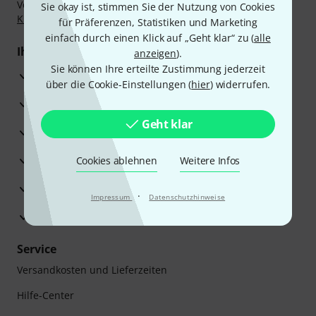
Vorkasse, PayPal, Amazon Pay,
Klarna Sofort bezahlen
,
Sie okay ist, stimmen Sie der Nutzung von Cookies
Klarna Ratenzahlung
oder Kreditkarte.
für Präferenzen, Statistiken und Marketing
einfach durch einen Klick auf „Geht klar“ zu (
alle
Ihre Vorteile
anzeigen
).
Sie können Ihre erteilte Zustimmung jederzeit
3 Jahre Thomann Garantie
über die Cookie-Einstellungen (
hier
) widerrufen.
30 Tage Money-Back-Garantie
Geht klar
Reparaturservice
Beratung durch Fachexperten
Cookies ablehnen
Weitere Infos
Zufriedenheitsgarantie
·
Impressum
Datenschutzhinweise
Europas größtes Versandlager
Service
Versandkosten und Lieferzeiten
Hilfe-Center