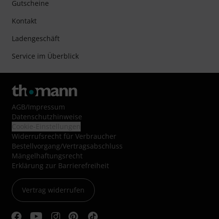
Gutscheine
Kontakt
Ladengeschäft
Service im Überblick
AGB
/
Impressum
Datenschutzhinweise
Cookie-Einstellungen
Widerrufsrecht für Verbraucher
Bestellvorgang/Vertragsabschluss
Mängelhaftungsrecht
Erklärung zur Barrierefreiheit
Vertrag widerrufen