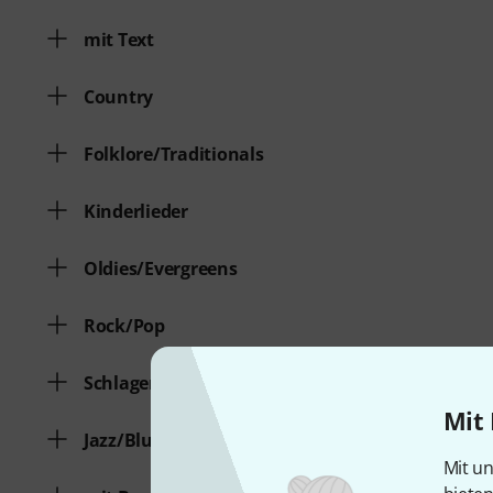
mit Text
Country
Folklore/Traditionals
Kinderlieder
Oldies/Evergreens
Rock/Pop
Schlager/Volksmusik
Mit 
Jazz/Blues
Mit un