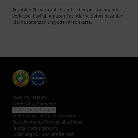
Bezahlen Sie vertraulich und sicher per Nachnahme,
Vorkasse, PayPal, Amazon Pay,
Klarna Sofort bezahlen
,
Klarna Ratenzahlung
oder Kreditkarte.
AGB
/
Impressum
Datenschutzhinweise
Cookie-Einstellungen
Widerrufsrecht für Verbraucher
Bestellvorgang/Vertragsabschluss
Mängelhaftungsrecht
Erklärung zur Barrierefreiheit