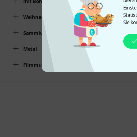
biete
mit Bonus-Audio/Video
Einste
Statis
Weihnachtslieder
Sie kö
Sammlung verschiedener Genres
Metal
Filmmusik/Musical