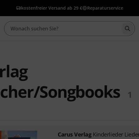
kostenfreier Versand ab 29 €
Reparaturservice
Such
rlag
ücher/Songbooks
1
Carus Verlag
Kinderlieder Lied