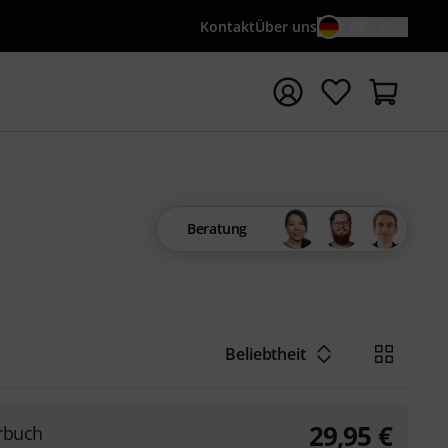
Kontakt
Über uns
DE / €
e mit Suchwort {searchTerm} starten
Beratung
Beliebtheit
29,95
€
erbuch