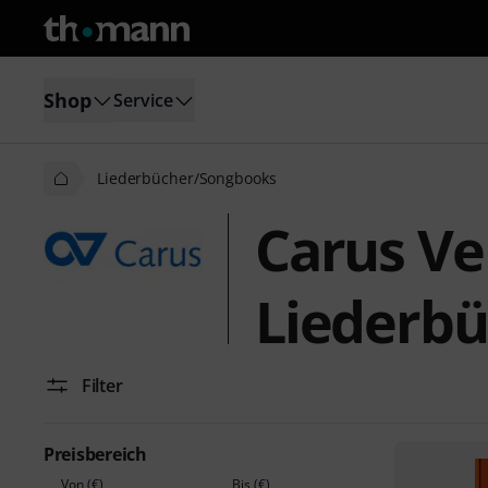
Shop
Service
Liederbücher/Songbooks
Carus Ve
Liederb
Filter
Preisbereich
Von (€)
Bis (€)