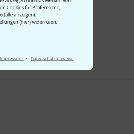
rte Anzeigen und das Merken von
von Cookies für Präferenzen,
u (
alle anzeigen
).
ellungen (
hier
) widerrufen.
·
Impressum
Datenschutzhinweise