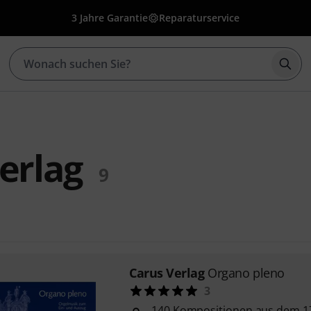
3 Jahre Garantie
Reparaturservice
Such
erlag
9
Carus Verlag
Organo pleno
3
140 Kompositionen aus dem 17