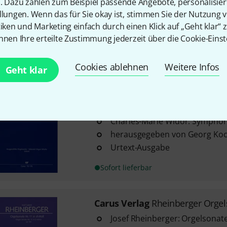
n. Dazu zählen zum Beispiel passende Angebote, personalisie
op. 27
llungen. Wenn das für Sie okay ist, stimmen Sie der Nutzung 
herausgegeben von Martin We
tiken und Marketing einfach durch einen Klick auf „Geht klar“ z
ISMN 9790007067922, Verlags-
nnen Ihre erteilte Zustimmung jederzeit über die Cookie-Einst
Sofort lieferbar
Cookies ablehnen
Weitere Infos
Geht klar
Carus Verlag
Widor Sinfonie VI
1
Charles-Marie Widor: Symphoni
herausgegeben von Georg Ko
Urtext-Ausgabe
Sofort lieferbar
Carus Verlag
Rheinberger Orgel
Josef Rheinberger: Orgelsonate