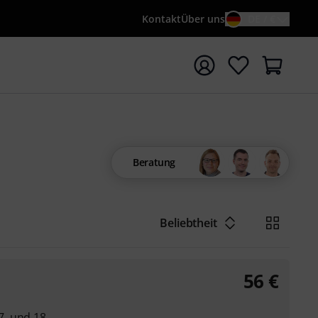
Kontakt
Über uns
DE / €
e mit Suchwort {searchTerm} starten
Beratung
Beliebtheit
56
€
. und 18.