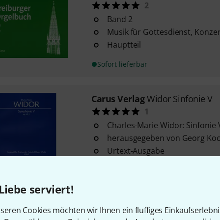
2
Band 2
Musik für Gottesdienst, Konze
Hauptteil
Sofort lieferbar
Carus Verlag
Widor Sinfonie V
1
Charles-Marie Widor: Sinfonie 
herausgegeben von Georg Ko
Urtext-Ausgabe
Sofort lieferbar
Liebe serviert!
Carus Verlag
Rheinberger Orgel
seren Cookies möchten wir Ihnen ein fluffiges Einkaufserlebn
Josef Gabriel Rheinberger: Org