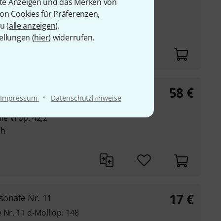
rte Anzeigen und das Merken von
von Cookies für Präferenzen,
yer
u (
alle anzeigen
).
Nr. CV 50.027/00
ellungen (
hier
) widerrufen.
58
€
·
Impressum
Datenschutzhinweise
e VI op. 42,2
ch
17
€
sonate Nr. 11
 Nr. 11 d-Moll op. 148