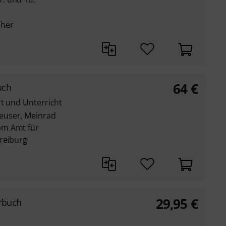
cher
64
€
uch
rt und Unterricht
euser, Meinrad
em Amt für
reiburg
29,95
€
erbuch