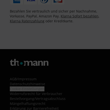
Bezahlen Sie vertraulich und sicher per Nachnahme,
Vorkasse, PayPal, Amazon Pay,
Klarna Sofort bezahlen
,
Klarna Ratenzahlung
oder Kreditkarte.
AGB
/
Impressum
Datenschutzhinweise
Cookie-Einstellungen
Widerrufsrecht für Verbraucher
Bestellvorgang/Vertragsabschluss
Mängelhaftungsrecht
Erklärung zur Barrierefreiheit