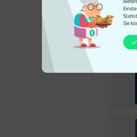
biete
Einste
Statis
Sie kö