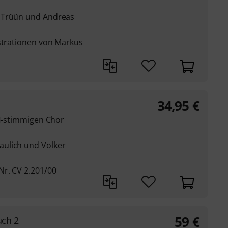
 Trüün und Andreas
ustrationen von Markus
34,95
€
 4-stimmigen Chor
ulich und Volker
r. CV 2.201/00
59
€
uch 2