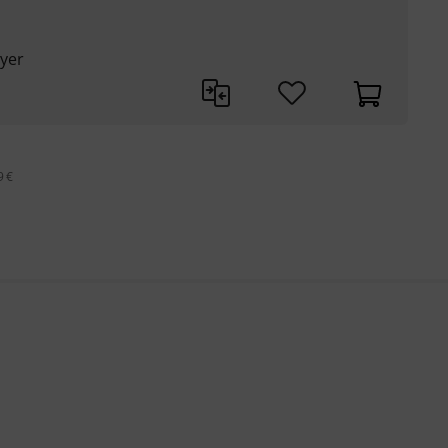
yer
9 €