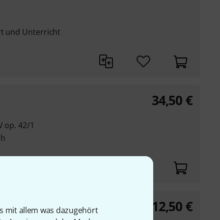
rt und Unterricht
34,50
€
V op. 42/1
ch
12,50
€
sonate Nr. 1
is mit allem was dazugehört
elsonate Nr. 1 c-Moll