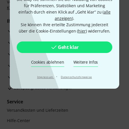
Vorkasse, PayPal, Amazon Pay,
Klarna Sofort bezahlen
,
für Präferenzen, Statistiken und Marketing
Klarna Ratenzahlung
oder Kreditkarte.
einfach durch einen Klick auf „Geht klar“ zu (
alle
anzeigen
).
Ihre Vorteile
Sie können Ihre erteilte Zustimmung jederzeit
3 Jahre Thomann Garantie
über die Cookie-Einstellungen (
hier
) widerrufen.
30 Tage Money-Back-Garantie
Geht klar
Reparaturservice
Cookies ablehnen
Weitere Infos
Beratung durch Fachexperten
Zufriedenheitsgarantie
·
Impressum
Datenschutzhinweise
Europas größtes Versandlager
Service
Versandkosten und Lieferzeiten
Hilfe-Center