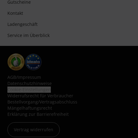
Gutscheine
Kontakt
Ladengeschäft
Service im Überblick
AGB
/
Impressum
Datenschutzhinweise
Cookie-Einstellungen
Widerrufsrecht für Verbraucher
Bestellvorgang/Vertragsabschluss
Mängelhaftungsrecht
Erklärung zur Barrierefreiheit
Vertrag widerrufen