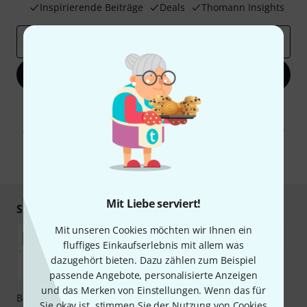
Inspirierende Beiträge
Deals
Thomann Insights
E-Mail-Adresse
*
Jetzt anmelden
Mit Klick auf „Jetzt anmelden“ stimmen Sie dem Erhalt von E-Mail-
Werbung und einer Messung des E-Mail-Nutzungsverhaltens zu. Die
Abmeldung ist jederzeit möglich. Weitere Informationen finden Sie in
unseren
Datenschutzhinweisen
.
* Pflichtfeld
Mit Liebe serviert!
Sicher einkaufen & bezahlen
Mit unseren Cookies möchten wir Ihnen ein
fluffiges Einkaufserlebnis mit allem was
dazugehört bieten. Dazu zählen zum Beispiel
passende Angebote, personalisierte Anzeigen
und das Merken von Einstellungen. Wenn das für
Bezahlen Sie vertraulich und sicher per Nachnahme,
Sie okay ist, stimmen Sie der Nutzung von Cookies