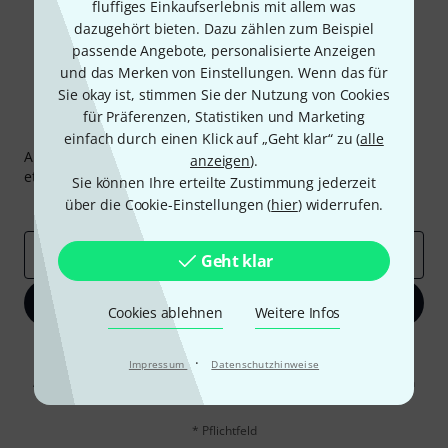
fluffiges Einkaufserlebnis mit allem was
dazugehört bieten. Dazu zählen zum Beispiel
passende Angebote, personalisierte Anzeigen
und das Merken von Einstellungen. Wenn das für
Sie okay ist, stimmen Sie der Nutzung von Cookies
für Präferenzen, Statistiken und Marketing
Thomann Newsletter
einfach durch einen Klick auf „Geht klar“ zu (
alle
Abonniere den Thomann Newsletter und gewinne mit
anzeigen
).
etwas Glück einen von
50 Gutscheinen
über jeweils
50€
!
Sie können Ihre erteilte Zustimmung jederzeit
Inspirierende Beiträge
über die Cookie-Einstellungen (
Deals
hier
Thomann Insights
) widerrufen.
E-Mail-Adresse
*
Geht klar
Jetzt anmelden
Cookies ablehnen
Weitere Infos
Mit Klick auf „Jetzt anmelden“ stimmen Sie dem Erhalt von E-Mail-
·
Impressum
Datenschutzhinweise
Werbung und einer Messung des E-Mail-Nutzungsverhaltens zu. Die
Abmeldung ist jederzeit möglich. Weitere Informationen finden Sie in
unseren
Datenschutzhinweisen
.
* Pflichtfeld