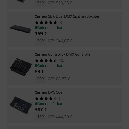
-31%
UVP:
523,25
€
Cameo
SB 6 Dual DMX Splitter/Booster
46
Sofort lieferbar
159
€
-36%
UVP:
246,67
€
Cameo
Control 6 - DMX Controller
102
Sofort lieferbar
63
€
-29%
UVP:
88,87
€
Cameo
DVC Cue
8
Sofort lieferbar
387
€
-13%
UVP:
444,30
€