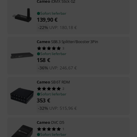
Cameo
iDMX Stick G2
Sofort lieferbar
139,90
€
-22%
UVP:
180,18
€
Cameo
SB8.3 Splitter/Booster 3Pin
3
Sofort lieferbar
158
€
-36%
UVP:
246,67
€
Cameo
SB 6T RDM
2
Sofort lieferbar
353
€
-32%
UVP:
515,96
€
Cameo
DVC D5
1
Sofort lieferbar