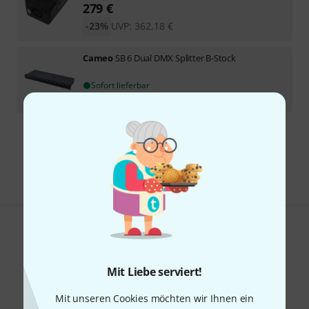
279
€
-23%
UVP:
362,18
€
Cameo
SB 6 Dual DMX Splitter B-Stock
Sofort lieferbar
149
€
Kostenloser Versand ab 29 €
Alle Preise inkl. MwSt.
Gefällt Ihnen, was Sie sehen?
Teilen
Hilfe & Feedback
Mit Liebe serviert!
Mit unseren Cookies möchten wir Ihnen ein