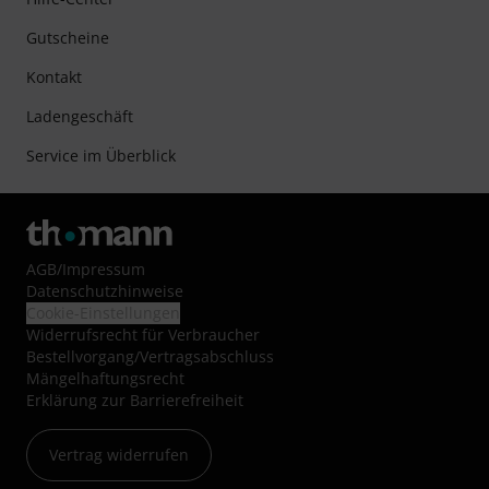
Gutscheine
Kontakt
Ladengeschäft
Service im Überblick
AGB
/
Impressum
Datenschutzhinweise
Cookie-Einstellungen
Widerrufsrecht für Verbraucher
Bestellvorgang/Vertragsabschluss
Mängelhaftungsrecht
Erklärung zur Barrierefreiheit
Vertrag widerrufen