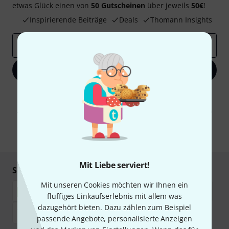
etwas Glück einen von
50 Gutscheinen
über jeweils
50€
!
Inspirierende Beiträge
Deals
Thomann Insights
E-Mail-Adresse
*
Jetzt anmelden
Mit Klick auf „Jetzt anmelden“ stimmen Sie dem Erhalt von E-Mail-
Werbung und einer Messung des E-Mail-Nutzungsverhaltens zu. Die
Abmeldung ist jederzeit möglich. Weitere Informationen finden Sie in
unseren
Datenschutzhinweisen
.
* Pflichtfeld
Mit Liebe serviert!
Sicher einkaufen & bezahlen
Mit unseren Cookies möchten wir Ihnen ein
fluffiges Einkaufserlebnis mit allem was
dazugehört bieten. Dazu zählen zum Beispiel
passende Angebote, personalisierte Anzeigen