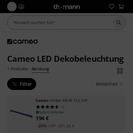
Suche 
Cameo LED Dekobeleuchtung
Beratung
1
Produkte
·
Filter
Beliebtheit
Cameo
UV Bar 200 IR 12 x 3 W
12
Sofort lieferbar
194
€
-26%
UVP:
261,26
€