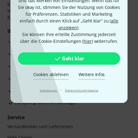
und das Merken von Einstellungen. Wenn das für
Bezahlen Sie vertraulich und sicher per Nachnahme,
Sie okay ist, stimmen Sie der Nutzung von Cookies
Vorkasse, PayPal, Amazon Pay,
Klarna Sofort bezahlen
,
für Präferenzen, Statistiken und Marketing
Klarna Ratenzahlung
oder Kreditkarte.
einfach durch einen Klick auf „Geht klar“ zu (
alle
anzeigen
).
Ihre Vorteile
Sie können Ihre erteilte Zustimmung jederzeit
3 Jahre Thomann Garantie
über die Cookie-Einstellungen (
hier
) widerrufen.
30 Tage Money-Back-Garantie
Geht klar
Reparaturservice
Cookies ablehnen
Weitere Infos
Beratung durch Fachexperten
·
Zufriedenheitsgarantie
Impressum
Datenschutzhinweise
Europas größtes Versandlager
Service
Versandkosten und Lieferzeiten
Hilfe-Center