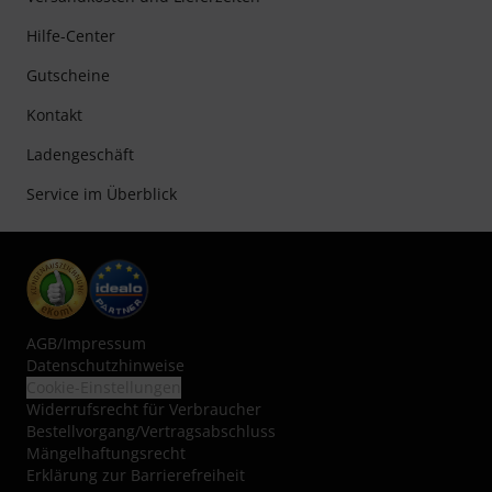
Hilfe-Center
Gutscheine
Kontakt
Ladengeschäft
Service im Überblick
AGB
/
Impressum
Datenschutzhinweise
Cookie-Einstellungen
Widerrufsrecht für Verbraucher
Bestellvorgang/Vertragsabschluss
Mängelhaftungsrecht
Erklärung zur Barrierefreiheit