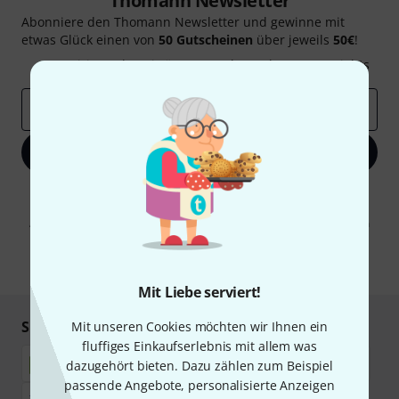
Thomann Newsletter
Abonniere den Thomann Newsletter und gewinne mit
etwas Glück einen von
50 Gutscheinen
über jeweils
50€
!
Inspirierende Beiträge
Deals
Thomann Insights
E-Mail-Adresse
*
Jetzt anmelden
Mit Klick auf „Jetzt anmelden“ stimmen Sie dem Erhalt von E-Mail-
Werbung und einer Messung des E-Mail-Nutzungsverhaltens zu. Die
Abmeldung ist jederzeit möglich. Weitere Informationen finden Sie in
unseren
Datenschutzhinweisen
.
* Pflichtfeld
Mit Liebe serviert!
Sicher einkaufen & bezahlen
Mit unseren Cookies möchten wir Ihnen ein
fluffiges Einkaufserlebnis mit allem was
dazugehört bieten. Dazu zählen zum Beispiel
passende Angebote, personalisierte Anzeigen