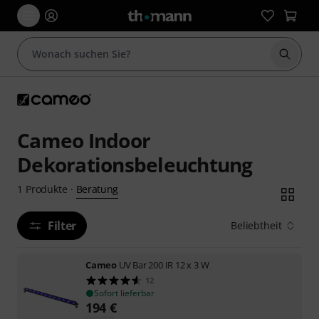
Suche 
Cameo Indoor
Dekorationsbeleuchtung
Beratung
1
Produkte
·
Filter
Beliebtheit
Cameo
UV Bar 200 IR 12 x 3 W
12
Sofort lieferbar
194
€